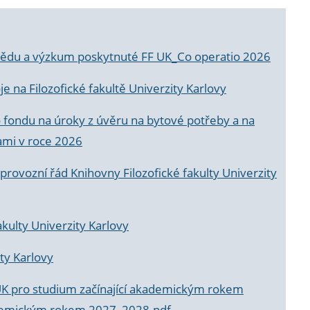
a vědu a výzkum poskytnuté FF UK_Co operatio 2026
 na Filozofické fakultě Univerzity Karlovy
o fondu na úroky z úvěru na bytové potřeby a na
ami v roce 2026
rovozní řád Knihovny Filozofické fakulty Univerzity
akulty Univerzity Karlovy
ty Karlovy
UK pro studium začínající akademickým rokem
akademickým rokem 2027_2028.pdf