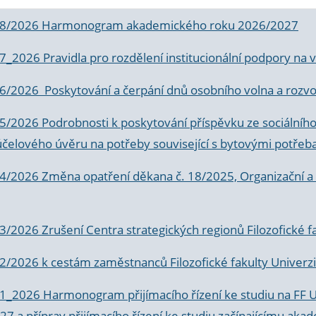
 8/2026 Harmonogram akademického roku 2026/2027
 7_2026 Pravidla pro rozdělení institucionální podpory n
6/2026 Poskytování a čerpání dnů osobního volna a rozvoje
 5/2026 Podrobnosti k poskytování příspěvku ze sociálníh
účelového úvěru na potřeby související s bytovými potřeb
 4/2026 Změna opatření děkana č. 18/2025, Organizační a p
3/2026 Zrušení Centra strategických regionů Filozofické f
 2/2026 k
cestám zaměstnanců Filozofické fakulty Univerzi
 1_2026 Harmonogram přijímacího řízení ke studiu na FF 
7 a příprav přijímacího řízení ke studiu začínajícímu 