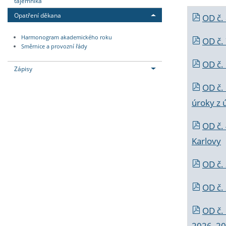
tajemníka
Opatření děkana
OD č.
Harmonogram akademického roku
OD č.
Směrnice a provozní řády
OD č. 
Zápisy
OD č.
úroky z 
OD č.
Karlovy
OD č. 
OD č.
OD č.
2026_202