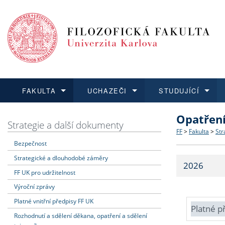
FAKULTA
UCHAZEČI
STUDUJÍCÍ
Opatřen
FAKULTA
UCHAZEČI
STUDUJÍCÍ
VĚDA A VÝZKUM
ZAHRANIČÍ
Struktura a
Co studova
Bakalářsk
O vědě a 
Aktuální n
Strategie a další dokumenty
FF
>
Fakulta
>
Str
Bezpečnost
Dozvědět se více
Podat přihlášku
Dozvědět se více
Dozvědět se více
Dozvědět se více
Strategie 
Učitelské 
Doktorské
Akademické
Vyjíždějící
Strategické a dlouhodobé záměry
2026
Podpora a
Informace 
Rigorózní 
Granty a p
Přijíždějíc
FF UK pro udržitelnost
Výroční zprávy
Absolventi
Vyjíždějíc
Platné vnitřní předpisy FF UK
Platné p
Rozhodnutí a sdělení děkana, opatření a sdělení
Fakultní š