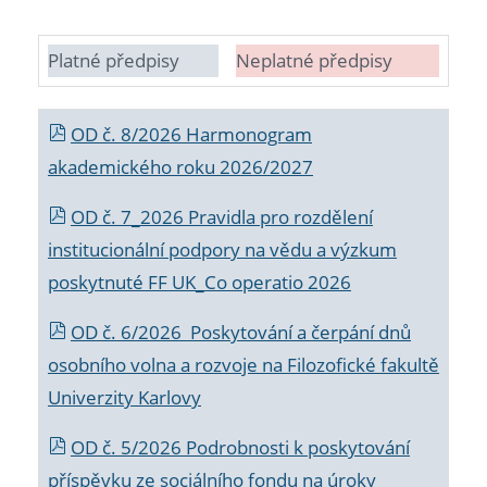
Platné předpisy
Neplatné předpisy
OD č. 8/2026 Harmonogram
akademického roku 2026/2027
OD č. 7_2026 Pravidla pro rozdělení
institucionální podpory na vědu a výzkum
poskytnuté FF UK_Co operatio 2026
OD č. 6/2026 Poskytování a čerpání dnů
osobního volna a rozvoje na Filozofické fakultě
Univerzity Karlovy
OD č. 5/2026 Podrobnosti k poskytování
příspěvku ze sociálního fondu na úroky