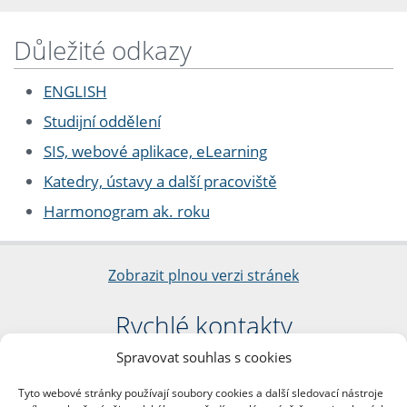
Důležité odkazy
ENGLISH
Studijní oddělení
SIS, webové aplikace, eLearning
Katedry, ústavy a další pracoviště
Harmonogram ak. roku
Zobrazit plnou verzi stránek
Rychlé kontakty
Spravovat souhlas s cookies
Filozofická fakulta
Univerzita Karlova
Tyto webové stránky používají soubory cookies a další sledovací nástroje
nám. Jana Palacha 1/2