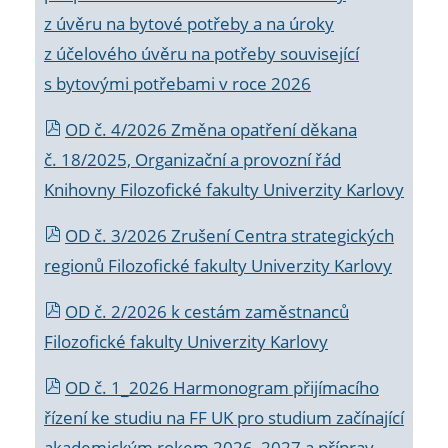
z úvěru na bytové potřeby a na úroky
z účelového úvěru na potřeby související
s bytovými potřebami v roce 2026
OD č. 4/2026 Změna opatření děkana
č. 18/2025, Organizační a provozní řád
Knihovny Filozofické fakulty Univerzity Karlovy
OD č. 3/2026 Zrušení Centra strategických
regionů Filozofické fakulty Univerzity Karlovy
OD č. 2/2026 k
cestám zaměstnanců
Filozofické fakulty Univerzity Karlovy
OD č. 1_2026 Harmonogram přijímacího
řízení ke studiu na FF UK pro studium začínající
akademickým rokem 2026_2027 a příprav