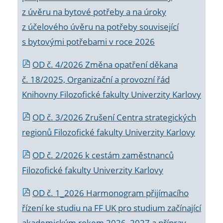
z úvěru na bytové potřeby a na úroky
z účelového úvěru na potřeby související
s bytovými potřebami v roce 2026
OD č. 4/2026 Změna opatření děkana
č. 18/2025, Organizační a provozní řád
Knihovny Filozofické fakulty Univerzity Karlovy
OD č. 3/2026 Zrušení Centra strategických
regionů Filozofické fakulty Univerzity Karlovy
OD č. 2/2026 k
cestám zaměstnanců
Filozofické fakulty Univerzity Karlovy
OD č. 1_2026 Harmonogram přijímacího
řízení ke studiu na FF UK pro studium začínající
akademickým rokem 2026_2027 a příprav