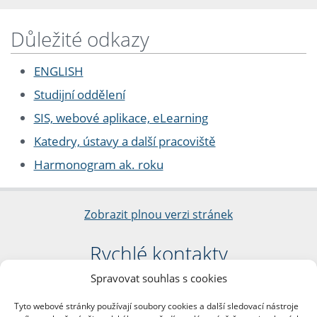
Důležité odkazy
ENGLISH
Studijní oddělení
SIS, webové aplikace, eLearning
Katedry, ústavy a další pracoviště
Harmonogram ak. roku
Zobrazit plnou verzi stránek
Rychlé kontakty
Spravovat souhlas s cookies
Filozofická fakulta
Univerzita Karlova
Tyto webové stránky používají soubory cookies a další sledovací nástroje
nám. Jana Palacha 1/2