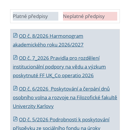
Platné předpisy
Neplatné předpisy
OD č. 8/2026 Harmonogram
akademického roku 2026/2027
OD č. 7_2026 Pravidla pro rozdělení
institucionální podpory na vědu a výzkum
poskytnuté FF UK_Co operatio 2026
OD č. 6/2026 Poskytování a čerpání dnů
osobního volna a rozvoje na Filozofické fakultě
Univerzity Karlovy
OD č. 5/2026 Podrobnosti k poskytování
příspěvku ze sociálního fondu na úroky