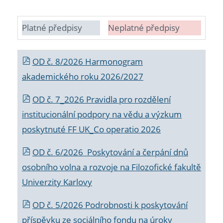
Platné předpisy
Neplatné předpisy
OD č. 8/2026 Harmonogram
akademického roku 2026/2027
OD č. 7_2026 Pravidla pro rozdělení
institucionální podpory na vědu a výzkum
poskytnuté FF UK_Co operatio 2026
OD č. 6/2026 Poskytování a čerpání dnů
osobního volna a rozvoje na Filozofické fakultě
Univerzity Karlovy
OD č. 5/2026 Podrobnosti k poskytování
příspěvku ze sociálního fondu na úroky