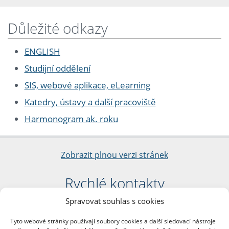
Důležité odkazy
ENGLISH
Studijní oddělení
SIS, webové aplikace, eLearning
Katedry, ústavy a další pracoviště
Harmonogram ak. roku
Zobrazit plnou verzi stránek
Rychlé kontakty
Spravovat souhlas s cookies
Filozofická fakulta
Univerzita Karlova
Tyto webové stránky používají soubory cookies a další sledovací nástroje
nám. Jana Palacha 1/2