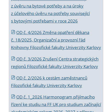
z úvěru na bytové potřeby a na úroky
z účelového úvěru na potřeby související
s bytovými potřebami v roce 2026
OD č. 4/2026 Změna opatření děkana
č. 18/2025, Organizační a provozní řád
Knihovny Filozofické fakulty Univerzity Karlovy
OD č. 3/2026 Zrušení Centra strategických
regionů Filozofické fakulty Univerzity Karlovy
OD č. 2/2026 k
cestám zaměstnanců
Filozofické fakulty Univerzity Karlovy
OD č. 1_2026 Harmonogram přijímacího
řízení ke studiu na FF UK pro studium začínající
akademickým rokem 2026_2027 a příprav