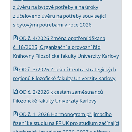
z úvěru na bytové potřeby a na úroky
z účelového úvěru na potřeby související
s bytovými potřebami v roce 2026
OD č. 4/2026 Změna opatření děkana
č. 18/2025, Organizační a provozní řád
Knihovny Filozofické fakulty Univerzity Karlovy
OD č. 3/2026 Zrušení Centra strategických
regionů Filozofické fakulty Univerzity Karlovy
OD č. 2/2026 k
cestám zaměstnanců
Filozofické fakulty Univerzity Karlovy
OD č. 1_2026 Harmonogram přijímacího
řízení ke studiu na FF UK pro studium začínající
akademickým rokem 2026_2027 a příprav