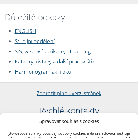
Důležité odkazy
ENGLISH
Studijní oddělení
SIS, webové aplikace, eLearning
Katedry, ústavy a další pracoviště
Harmonogram ak. roku
Zobrazit plnou verzi stránek
Rychlé kontakty
Spravovat souhlas s cookies
Filozofická fakulta
Univerzita Karlova
Tyto webové stránky používají soubory cookies a další sledovací nástroje
nám. Jana Palacha 1/2