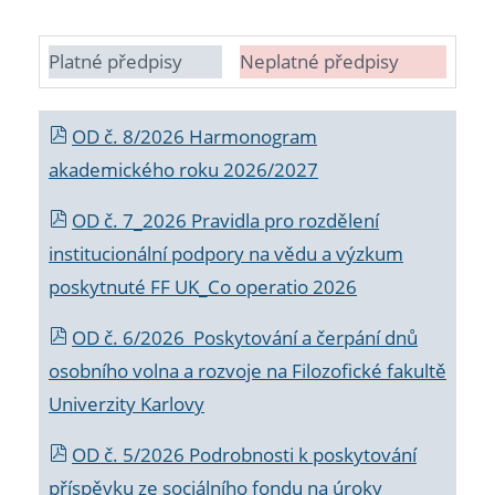
Platné předpisy
Neplatné předpisy
OD č. 8/2026 Harmonogram
akademického roku 2026/2027
OD č. 7_2026 Pravidla pro rozdělení
institucionální podpory na vědu a výzkum
poskytnuté FF UK_Co operatio 2026
OD č. 6/2026 Poskytování a čerpání dnů
osobního volna a rozvoje na Filozofické fakultě
Univerzity Karlovy
OD č. 5/2026 Podrobnosti k poskytování
příspěvku ze sociálního fondu na úroky