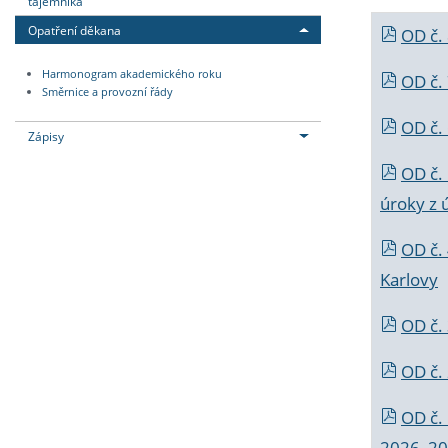
tajemníka
Opatření děkana
OD č.
Harmonogram akademického roku
OD č.
Směrnice a provozní řády
OD č. 
Zápisy
OD č.
úroky z 
OD č.
Karlovy
OD č. 
OD č.
OD č.
2026_202