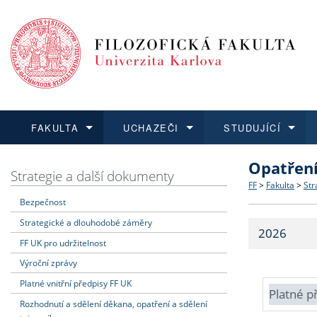
FAKULTA
UCHAZEČI
STUDUJÍCÍ
Opatřen
FAKULTA
UCHAZEČI
STUDUJÍCÍ
VĚDA A VÝZKUM
ZAHRANIČÍ
Struktura a
Co studova
Bakalářsk
O vědě a 
Aktuální n
Strategie a další dokumenty
FF
>
Fakulta
>
Str
Bezpečnost
Dozvědět se více
Podat přihlášku
Dozvědět se více
Dozvědět se více
Dozvědět se více
Strategie 
Učitelské 
Doktorské
Akademické
Vyjíždějící
Strategické a dlouhodobé záměry
2026
Podpora a
Informace 
Rigorózní 
Granty a p
Přijíždějíc
FF UK pro udržitelnost
Výroční zprávy
Absolventi
Vyjíždějíc
Platné vnitřní předpisy FF UK
Platné p
Rozhodnutí a sdělení děkana, opatření a sdělení
Fakultní š