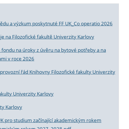
a vědu a výzkum poskytnuté FF UK_Co operatio 2026
 na Filozofické fakultě Univerzity Karlovy
o fondu na úroky z úvěru na bytové potřeby a na
ami v roce 2026
rovozní řád Knihovny Filozofické fakulty Univerzity
akulty Univerzity Karlovy
ty Karlovy
UK pro studium začínající akademickým rokem
akademickým rokem 2027_2028.pdf