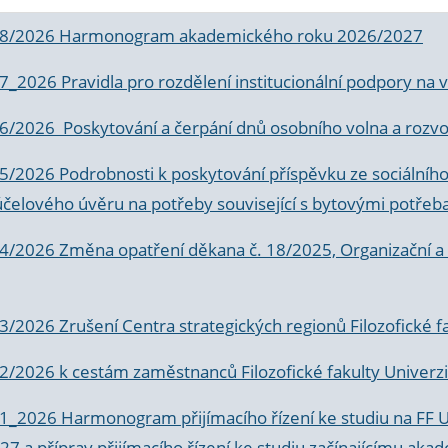
 8/2026 Harmonogram akademického roku 2026/2027
 7_2026 Pravidla pro rozdělení institucionální podpory n
6/2026 Poskytování a čerpání dnů osobního volna a rozvoje
 5/2026 Podrobnosti k poskytování příspěvku ze sociálníh
účelového úvěru na potřeby související s bytovými potřeb
 4/2026 Změna opatření děkana č. 18/2025, Organizační a p
3/2026 Zrušení Centra strategických regionů Filozofické f
 2/2026 k
cestám zaměstnanců Filozofické fakulty Univerzi
 1_2026 Harmonogram přijímacího řízení ke studiu na FF 
7 a příprav přijímacího řízení ke studiu začínajícímu 