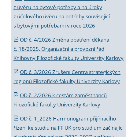
z úvěru na bytové potřeby a na úroky
z účelového úvěru na potřeby související
s bytovými potřebami v roce 2026
OD č. 4/2026 Změna opatření děkana
č. 18/2025, Organizační a provozní řád
Knihovny Filozofické fakulty Univerzity Karlovy
OD č. 3/2026 Zrušení Centra strategických
regionů Filozofické fakulty Univerzity Karlovy
OD č. 2/2026 k
cestám zaměstnanců
Filozofické fakulty Univerzity Karlovy
OD č. 1_2026 Harmonogram přijímacího
řízení ke studiu na FF UK pro studium začínající
akademickým rokem 2026_2027 a příprav