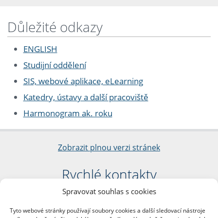
Důležité odkazy
ENGLISH
Studijní oddělení
SIS, webové aplikace, eLearning
Katedry, ústavy a další pracoviště
Harmonogram ak. roku
Zobrazit plnou verzi stránek
Rychlé kontakty
Spravovat souhlas s cookies
Filozofická fakulta
Univerzita Karlova
Tyto webové stránky používají soubory cookies a další sledovací nástroje
nám. Jana Palacha 1/2