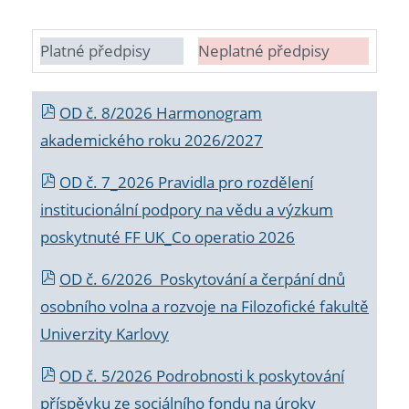
Platné předpisy
Neplatné předpisy
OD č. 8/2026 Harmonogram
akademického roku 2026/2027
OD č. 7_2026 Pravidla pro rozdělení
institucionální podpory na vědu a výzkum
poskytnuté FF UK_Co operatio 2026
OD č. 6/2026 Poskytování a čerpání dnů
osobního volna a rozvoje na Filozofické fakultě
Univerzity Karlovy
OD č. 5/2026 Podrobnosti k poskytování
příspěvku ze sociálního fondu na úroky