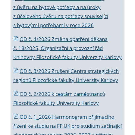
z úvěru na bytové potřeby a na úroky
z účelového úvěru na potřeby související
s bytovými potřebami v roce 2026
OD č. 4/2026 Změna opatření děkana
č. 18/2025, Organizační a provozní řád
Knihovny Filozofické fakulty Univerzity Karlovy
OD č. 3/2026 Zrušení Centra strategických
regionů Filozofické fakulty Univerzity Karlovy
OD č. 2/2026 k
cestám zaměstnanců
Filozofické fakulty Univerzity Karlovy
OD č. 1_2026 Harmonogram přijímacího
řízení ke studiu na FF UK pro studium začínající
akademickým rokem 2026_2027 a příprav