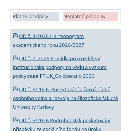
Platné předpisy
Neplatné předpisy
OD č. 8/2026 Harmonogram
akademického roku 2026/2027
OD č. 7_2026 Pravidla pro rozdělení
institucionální podpory na vědu a výzkum
poskytnuté FF UK_Co operatio 2026
OD č. 6/2026 Poskytování a čerpání dnů
osobního volna a rozvoje na Filozofické fakultě
Univerzity Karlovy
OD č. 5/2026 Podrobnosti k poskytování
příspěvku ze sociálního fondu na úroky