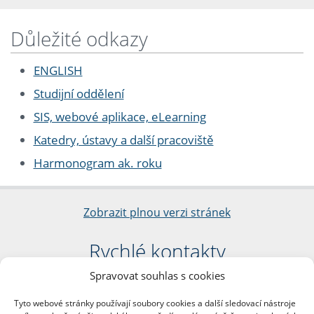
Důležité odkazy
ENGLISH
Studijní oddělení
SIS, webové aplikace, eLearning
Katedry, ústavy a další pracoviště
Harmonogram ak. roku
Zobrazit plnou verzi stránek
Rychlé kontakty
Spravovat souhlas s cookies
Filozofická fakulta
Univerzita Karlova
Tyto webové stránky používají soubory cookies a další sledovací nástroje
nám. Jana Palacha 1/2