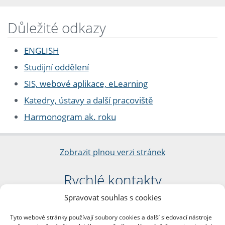
Důležité odkazy
ENGLISH
Studijní oddělení
SIS, webové aplikace, eLearning
Katedry, ústavy a další pracoviště
Harmonogram ak. roku
Zobrazit plnou verzi stránek
Rychlé kontakty
Spravovat souhlas s cookies
Filozofická fakulta
Univerzita Karlova
Tyto webové stránky používají soubory cookies a další sledovací nástroje
nám. Jana Palacha 1/2