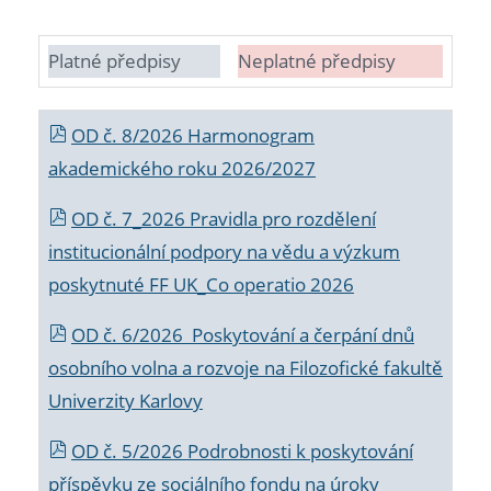
Platné předpisy
Neplatné předpisy
OD č. 8/2026 Harmonogram
akademického roku 2026/2027
OD č. 7_2026 Pravidla pro rozdělení
institucionální podpory na vědu a výzkum
poskytnuté FF UK_Co operatio 2026
OD č. 6/2026 Poskytování a čerpání dnů
osobního volna a rozvoje na Filozofické fakultě
Univerzity Karlovy
OD č. 5/2026 Podrobnosti k poskytování
příspěvku ze sociálního fondu na úroky