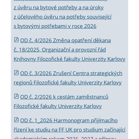
z úvěru na bytové potřeby a na úroky
z účelového úvěru na potřeby související
s bytovými potřebami v roce 2026
OD č. 4/2026 Změna opatření děkana
č. 18/2025, Organizační a provozní řád
Knihovny Filozofické fakulty Univerzity Karlovy
OD č. 3/2026 Zrušení Centra strategických
regionů Filozofické fakulty Univerzity Karlovy
OD č. 2/2026 k
cestám zaměstnanců
Filozofické fakulty Univerzity Karlovy
OD č. 1_2026 Harmonogram přijímacího
řízení ke studiu na FF UK pro studium začínající
akademickým rokem 2026_2027 a příprav