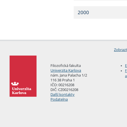
2000
Zobrazi
Filozofická fakulta
E
Univerzita Karlova
F
nám. Jana Palacha 1/2
a
116 38 Praha 1
IČO: 00216208
DIČ: CZ00216208
Další kontakty
Podatelna