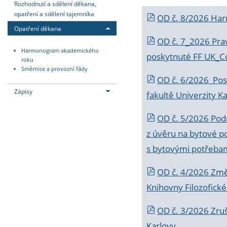
Rozhodnutí a sdělení děkana,
opatření a sdělení tajemníka
OD č. 8/2026 Ha
Opatření děkana
OD č. 7_2026 Prav
Harmonogram akademického
poskytnuté FF UK_C
roku
Směrnice a provozní řády
OD č. 6/2026 Posk
Zápisy
fakultě Univerzity K
OD č. 5/2026 Podr
z úvěru na bytové po
s bytovými potřebam
OD č. 4/2026 Změ
Knihovny Filozofické
OD č. 3/2026 Zruš
Karlovy