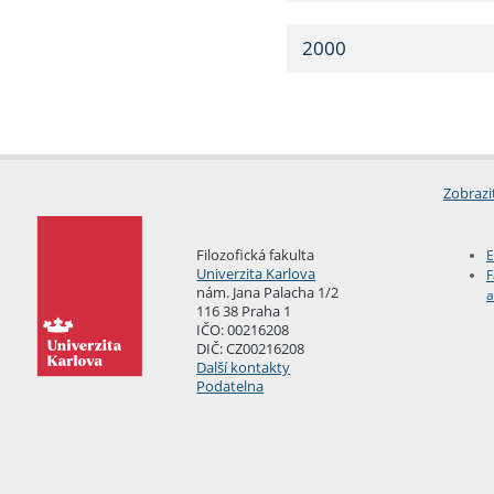
2000
Zobrazi
Filozofická fakulta
E
Univerzita Karlova
F
nám. Jana Palacha 1/2
a
116 38 Praha 1
IČO: 00216208
DIČ: CZ00216208
Další kontakty
Podatelna