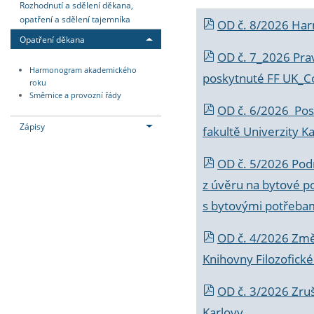
Rozhodnutí a sdělení děkana,
opatření a sdělení tajemníka
OD č. 8/2026 Ha
Opatření děkana
OD č. 7_2026 Prav
Harmonogram akademického
poskytnuté FF UK_C
roku
Směrnice a provozní řády
OD č. 6/2026 Posk
Zápisy
fakultě Univerzity K
OD č. 5/2026 Podr
z úvěru na bytové po
s bytovými potřebam
OD č. 4/2026 Změ
Knihovny Filozofické
OD č. 3/2026 Zruš
Karlovy