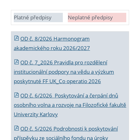
Platné předpisy
Neplatné předpisy
OD č. 8/2026 Harmonogram
akademického roku 2026/2027
OD č. 7_2026 Pravidla pro rozdělení
institucionální podpory na vědu a výzkum
poskytnuté FF UK_Co operatio 2026
OD č. 6/2026 Poskytování a čerpání dnů
osobního volna a rozvoje na Filozofické fakultě
Univerzity Karlovy
OD č. 5/2026 Podrobnosti k poskytování
příspěvku ze sociálního fondu na úroky