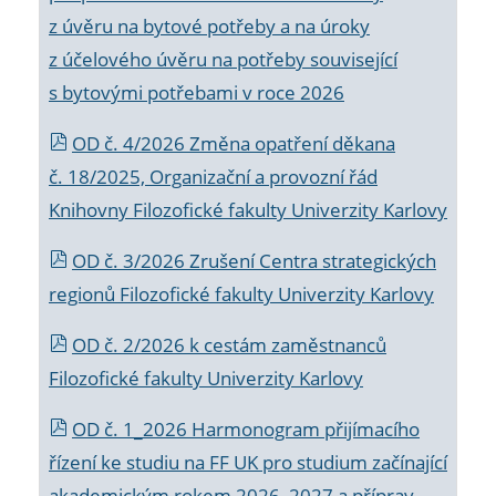
z úvěru na bytové potřeby a na úroky
z účelového úvěru na potřeby související
s bytovými potřebami v roce 2026
OD č. 4/2026 Změna opatření děkana
č. 18/2025, Organizační a provozní řád
Knihovny Filozofické fakulty Univerzity Karlovy
OD č. 3/2026 Zrušení Centra strategických
regionů Filozofické fakulty Univerzity Karlovy
OD č. 2/2026 k
cestám zaměstnanců
Filozofické fakulty Univerzity Karlovy
OD č. 1_2026 Harmonogram přijímacího
řízení ke studiu na FF UK pro studium začínající
akademickým rokem 2026_2027 a příprav