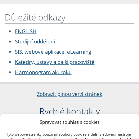
Důležité odkazy
ENGLISH
Studijní oddělení
SIS, webové aplikace, eLearning
Katedry, ústavy a další pracoviště
Harmonogram ak. roku
Zobrazit plnou verzi stránek
Rychlé kontakty
Spravovat souhlas s cookies
Filozofická fakulta
Univerzita Karlova
Tyto webové stránky používají soubory cookies a další sledovací nástroje
nám. Jana Palacha 1/2