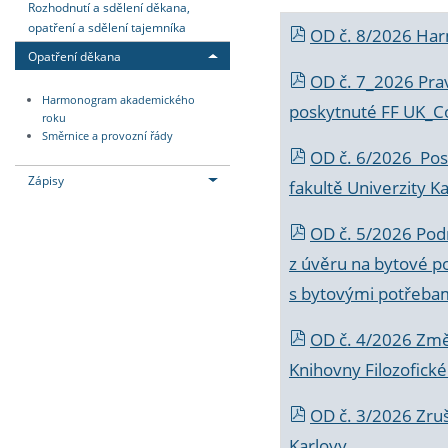
Rozhodnutí a sdělení děkana,
opatření a sdělení tajemníka
OD č. 8/2026 Ha
Opatření děkana
OD č. 7_2026 Prav
Harmonogram akademického
poskytnuté FF UK_C
roku
Směrnice a provozní řády
OD č. 6/2026 Posk
Zápisy
fakultě Univerzity K
OD č. 5/2026 Podr
z úvěru na bytové po
s bytovými potřebam
OD č. 4/2026 Změ
Knihovny Filozofické
OD č. 3/2026 Zruš
Karlovy