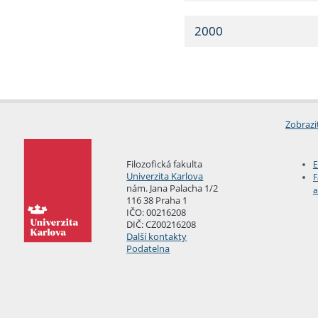
2000
Zobrazi
Filozofická fakulta
E
Univerzita Karlova
F
nám. Jana Palacha 1/2
a
116 38 Praha 1
IČO: 00216208
DIČ: CZ00216208
Další kontakty
Podatelna