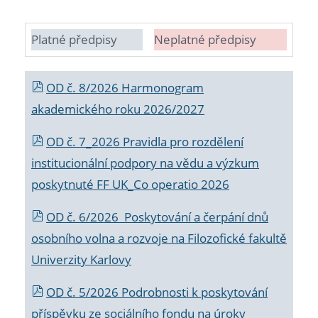
Platné předpisy
Neplatné předpisy
OD č. 8/2026 Harmonogram
akademického roku 2026/2027
OD č. 7_2026 Pravidla pro rozdělení
institucionální podpory na vědu a výzkum
poskytnuté FF UK_Co operatio 2026
OD č. 6/2026 Poskytování a čerpání dnů
osobního volna a rozvoje na Filozofické fakultě
Univerzity Karlovy
OD č. 5/2026 Podrobnosti k poskytování
příspěvku ze sociálního fondu na úroky