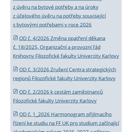
z úvěru na bytové potřeby a na úroky
z účelového úvěru na potřeby související
s bytovými potřebami v roce 2026
OD č. 4/2026 Změna opatření děkana
č. 18/2025, Organizační a provozní řád
Knihovny Filozofické fakulty Univerzity Karlovy
OD č. 3/2026 Zrušení Centra strategických
regionů Filozofické fakulty Univerzity Karlovy
OD č. 2/2026 k
cestám zaměstnanců
Filozofické fakulty Univerzity Karlovy
OD č. 1_2026 Harmonogram přijímacího
řízení ke studiu na FF UK pro studium začínající
akademickým rokem 2026_2027 a příprav