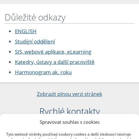
Důležité odkazy
ENGLISH
Studijní oddělení
SIS, webové aplikace, eLearning
Katedry, ústavy a další pracoviště
Harmonogram ak. roku
Zobrazit plnou verzi stránek
Rychlé kontakty
Spravovat souhlas s cookies
Filozofická fakulta
Univerzita Karlova
Tyto webové stránky používají soubory cookies a další sledovací nástroje
nám. Jana Palacha 1/2