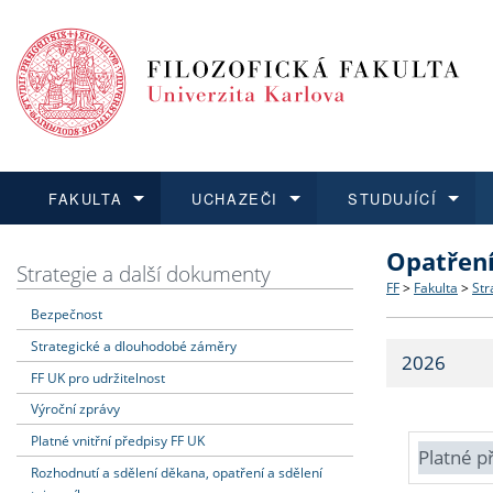
FAKULTA
UCHAZEČI
STUDUJÍCÍ
Opatřen
FAKULTA
UCHAZEČI
STUDUJÍCÍ
VĚDA A VÝZKUM
ZAHRANIČÍ
Struktura a
Co studova
Bakalářsk
O vědě a 
Aktuální n
Strategie a další dokumenty
FF
>
Fakulta
>
Str
Bezpečnost
Dozvědět se více
Podat přihlášku
Dozvědět se více
Dozvědět se více
Dozvědět se více
Strategie 
Učitelské 
Doktorské
Akademické
Vyjíždějící
Strategické a dlouhodobé záměry
2026
Podpora a
Informace 
Rigorózní 
Granty a p
Přijíždějíc
FF UK pro udržitelnost
Výroční zprávy
Absolventi
Vyjíždějíc
Platné vnitřní předpisy FF UK
Platné p
Rozhodnutí a sdělení děkana, opatření a sdělení
Fakultní š