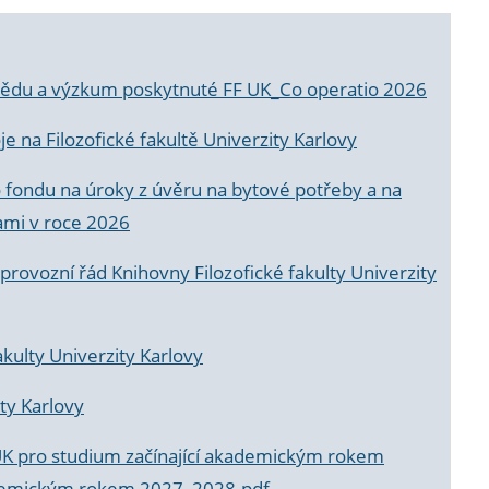
a vědu a výzkum poskytnuté FF UK_Co operatio 2026
 na Filozofické fakultě Univerzity Karlovy
o fondu na úroky z úvěru na bytové potřeby a na
ami v roce 2026
rovozní řád Knihovny Filozofické fakulty Univerzity
akulty Univerzity Karlovy
ty Karlovy
UK pro studium začínající akademickým rokem
akademickým rokem 2027_2028.pdf