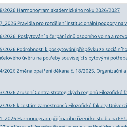
 8/2026 Harmonogram akademického roku 2026/2027
 7_2026 Pravidla pro rozdělení institucionální podpory n
6/2026 Poskytování a čerpání dnů osobního volna a rozvoje
 5/2026 Podrobnosti k poskytování příspěvku ze sociálníh
účelového úvěru na potřeby související s bytovými potřeb
 4/2026 Změna opatření děkana č. 18/2025, Organizační a p
3/2026 Zrušení Centra strategických regionů Filozofické f
 2/2026 k
cestám zaměstnanců Filozofické fakulty Univerzi
 1_2026 Harmonogram přijímacího řízení ke studiu na FF 
7 a příprav přijímacího řízení ke studiu začínajícímu 