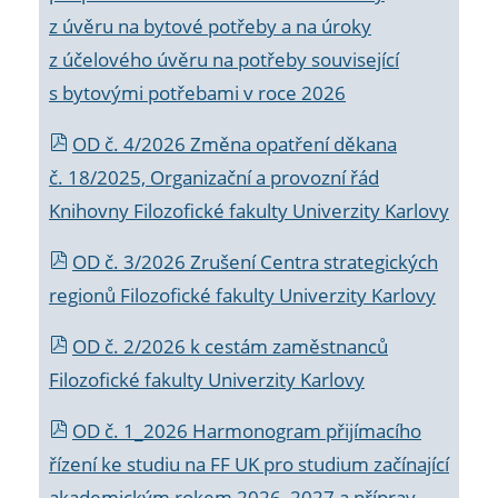
z úvěru na bytové potřeby a na úroky
z účelového úvěru na potřeby související
s bytovými potřebami v roce 2026
OD č. 4/2026 Změna opatření děkana
č. 18/2025, Organizační a provozní řád
Knihovny Filozofické fakulty Univerzity Karlovy
OD č. 3/2026 Zrušení Centra strategických
regionů Filozofické fakulty Univerzity Karlovy
OD č. 2/2026 k
cestám zaměstnanců
Filozofické fakulty Univerzity Karlovy
OD č. 1_2026 Harmonogram přijímacího
řízení ke studiu na FF UK pro studium začínající
akademickým rokem 2026_2027 a příprav