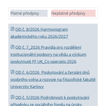
Platné předpisy
Neplatné předpisy
OD č. 8/2026 Harmonogram
akademického roku 2026/2027
OD č. 7_2026 Pravidla pro rozdělení
institucionální podpory na vědu a výzkum
poskytnuté FF UK_Co operatio 2026
OD č. 6/2026 Poskytování a čerpání dnů
osobního volna a rozvoje na Filozofické fakultě
Univerzity Karlovy
OD č. 5/2026 Podrobnosti k poskytování
příspěvku ze sociálního fondu na úroky