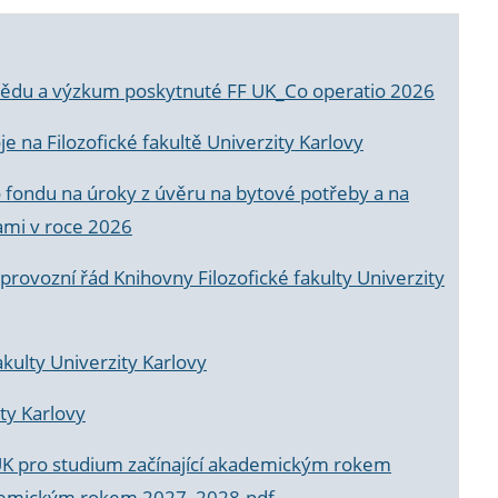
a vědu a výzkum poskytnuté FF UK_Co operatio 2026
 na Filozofické fakultě Univerzity Karlovy
o fondu na úroky z úvěru na bytové potřeby a na
ami v roce 2026
rovozní řád Knihovny Filozofické fakulty Univerzity
akulty Univerzity Karlovy
ty Karlovy
UK pro studium začínající akademickým rokem
akademickým rokem 2027_2028.pdf