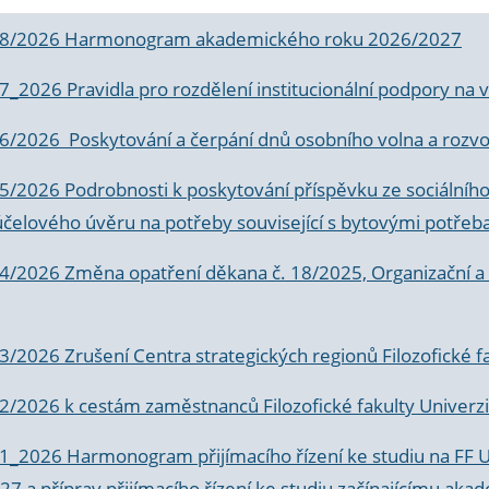
 8/2026 Harmonogram akademického roku 2026/2027
 7_2026 Pravidla pro rozdělení institucionální podpory n
6/2026 Poskytování a čerpání dnů osobního volna a rozvoje
 5/2026 Podrobnosti k poskytování příspěvku ze sociálníh
účelového úvěru na potřeby související s bytovými potřeb
 4/2026 Změna opatření děkana č. 18/2025, Organizační a p
3/2026 Zrušení Centra strategických regionů Filozofické f
 2/2026 k
cestám zaměstnanců Filozofické fakulty Univerzi
 1_2026 Harmonogram přijímacího řízení ke studiu na FF 
7 a příprav přijímacího řízení ke studiu začínajícímu 