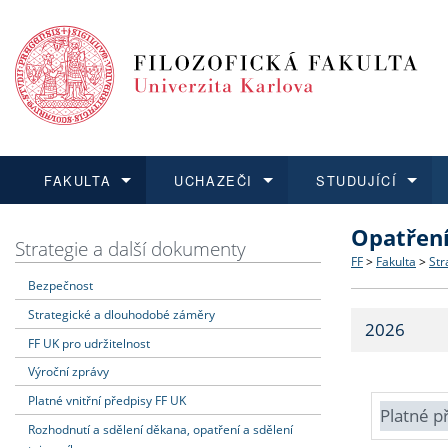
FAKULTA
UCHAZEČI
STUDUJÍCÍ
Opatřen
FAKULTA
UCHAZEČI
STUDUJÍCÍ
VĚDA A VÝZKUM
ZAHRANIČÍ
Struktura a
Co studova
Bakalářsk
O vědě a 
Aktuální n
Strategie a další dokumenty
FF
>
Fakulta
>
Str
Bezpečnost
Dozvědět se více
Podat přihlášku
Dozvědět se více
Dozvědět se více
Dozvědět se více
Strategie 
Učitelské 
Doktorské
Akademické
Vyjíždějící
Strategické a dlouhodobé záměry
2026
Podpora a
Informace 
Rigorózní 
Granty a p
Přijíždějíc
FF UK pro udržitelnost
Výroční zprávy
Absolventi
Vyjíždějíc
Platné vnitřní předpisy FF UK
Platné p
Rozhodnutí a sdělení děkana, opatření a sdělení
Fakultní š