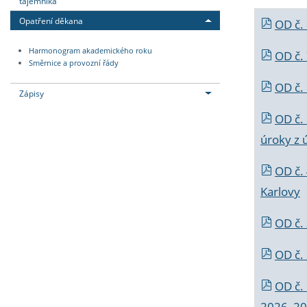
tajemníka
Opatření děkana
OD č.
Harmonogram akademického roku
OD č.
Směrnice a provozní řády
OD č. 
Zápisy
OD č.
úroky z 
OD č.
Karlovy
OD č. 
OD č.
OD č.
2026_202