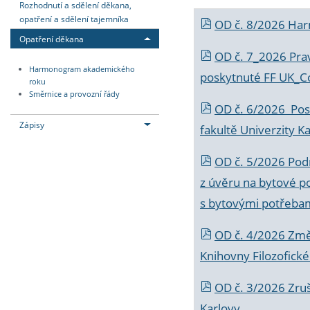
Rozhodnutí a sdělení děkana,
opatření a sdělení tajemníka
OD č. 8/2026 Ha
Opatření děkana
OD č. 7_2026 Prav
Harmonogram akademického
poskytnuté FF UK_C
roku
Směrnice a provozní řády
OD č. 6/2026 Posk
Zápisy
fakultě Univerzity K
OD č. 5/2026 Podr
z úvěru na bytové po
s bytovými potřebam
OD č. 4/2026 Změ
Knihovny Filozofické
OD č. 3/2026 Zruš
Karlovy