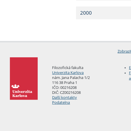
2000
Zobrazi
Filozofická fakulta
E
Univerzita Karlova
F
nám. Jana Palacha 1/2
a
116 38 Praha 1
IČO: 00216208
DIČ: CZ00216208
Další kontakty
Podatelna