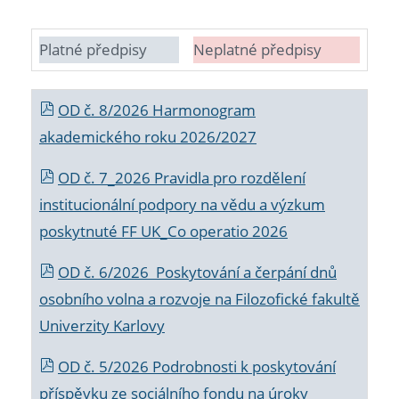
Platné předpisy
Neplatné předpisy
OD č. 8/2026 Harmonogram
akademického roku 2026/2027
OD č. 7_2026 Pravidla pro rozdělení
institucionální podpory na vědu a výzkum
poskytnuté FF UK_Co operatio 2026
OD č. 6/2026 Poskytování a čerpání dnů
osobního volna a rozvoje na Filozofické fakultě
Univerzity Karlovy
OD č. 5/2026 Podrobnosti k poskytování
příspěvku ze sociálního fondu na úroky