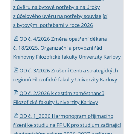
z úvěru na bytové potřeby a na úroky
z účelového úvěru na potřeby související
s bytovými potřebami v roce 2026
OD č. 4/2026 Změna opatření děkana
č. 18/2025, Organizační a provozní řád
Knihovny Filozofické fakulty Univerzity Karlovy
OD č. 3/2026 Zrušení Centra strategických
regionů Filozofické fakulty Univerzity Karlovy
OD č. 2/2026 k
cestám zaměstnanců
Filozofické fakulty Univerzity Karlovy
OD č. 1_2026 Harmonogram přijímacího
řízení ke studiu na FF UK pro studium začínající
akademickým rokem 2026_2027 a příprav