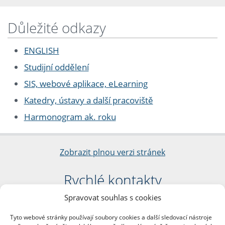
Důležité odkazy
ENGLISH
Studijní oddělení
SIS, webové aplikace, eLearning
Katedry, ústavy a další pracoviště
Harmonogram ak. roku
Zobrazit plnou verzi stránek
Rychlé kontakty
Spravovat souhlas s cookies
Filozofická fakulta
Univerzita Karlova
Tyto webové stránky používají soubory cookies a další sledovací nástroje
nám. Jana Palacha 1/2