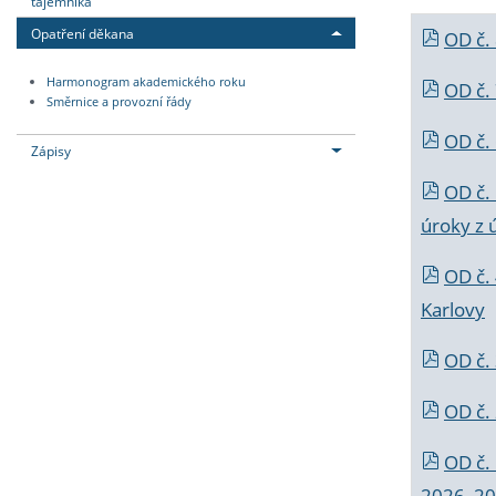
tajemníka
Opatření děkana
OD č.
Harmonogram akademického roku
OD č.
Směrnice a provozní řády
OD č. 
Zápisy
OD č.
úroky z 
OD č.
Karlovy
OD č. 
OD č.
OD č.
2026_202