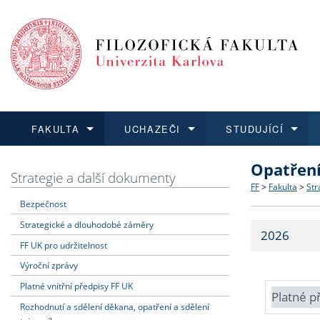
FAKULTA
UCHAZEČI
STUDUJÍCÍ
Opatřen
FAKULTA
UCHAZEČI
STUDUJÍCÍ
VĚDA A VÝZKUM
ZAHRANIČÍ
Struktura a
Co studova
Bakalářsk
O vědě a 
Aktuální n
Strategie a další dokumenty
FF
>
Fakulta
>
Str
Bezpečnost
Dozvědět se více
Podat přihlášku
Dozvědět se více
Dozvědět se více
Dozvědět se více
Strategie 
Učitelské 
Doktorské
Akademické
Vyjíždějící
Strategické a dlouhodobé záměry
2026
Podpora a
Informace 
Rigorózní 
Granty a p
Přijíždějíc
FF UK pro udržitelnost
Výroční zprávy
Absolventi
Vyjíždějíc
Platné vnitřní předpisy FF UK
Platné p
Rozhodnutí a sdělení děkana, opatření a sdělení
Fakultní š