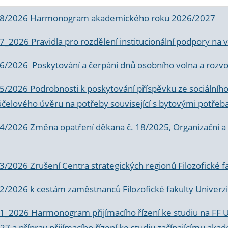
 8/2026 Harmonogram akademického roku 2026/2027
 7_2026 Pravidla pro rozdělení institucionální podpory n
6/2026 Poskytování a čerpání dnů osobního volna a rozvoje
 5/2026 Podrobnosti k poskytování příspěvku ze sociálníh
účelového úvěru na potřeby související s bytovými potřeb
 4/2026 Změna opatření děkana č. 18/2025, Organizační a p
3/2026 Zrušení Centra strategických regionů Filozofické f
 2/2026 k
cestám zaměstnanců Filozofické fakulty Univerzi
 1_2026 Harmonogram přijímacího řízení ke studiu na FF 
7 a příprav přijímacího řízení ke studiu začínajícímu 