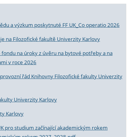
a vědu a výzkum poskytnuté FF UK_Co operatio 2026
 na Filozofické fakultě Univerzity Karlovy
o fondu na úroky z úvěru na bytové potřeby a na
ami v roce 2026
rovozní řád Knihovny Filozofické fakulty Univerzity
akulty Univerzity Karlovy
ty Karlovy
UK pro studium začínající akademickým rokem
akademickým rokem 2027_2028.pdf