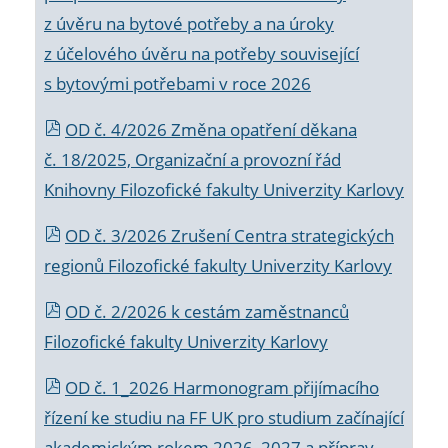
z úvěru na bytové potřeby a na úroky
z účelového úvěru na potřeby související
s bytovými potřebami v roce 2026
OD č. 4/2026 Změna opatření děkana
č. 18/2025, Organizační a provozní řád
Knihovny Filozofické fakulty Univerzity Karlovy
OD č. 3/2026 Zrušení Centra strategických
regionů Filozofické fakulty Univerzity Karlovy
OD č. 2/2026 k
cestám zaměstnanců
Filozofické fakulty Univerzity Karlovy
OD č. 1_2026 Harmonogram přijímacího
řízení ke studiu na FF UK pro studium začínající
akademickým rokem 2026_2027 a příprav