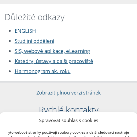
Důležité odkazy
ENGLISH
Studijní oddělení
SIS, webové aplikace, eLearning
Katedry, ústavy a další pracoviště
Harmonogram ak. roku
Zobrazit plnou verzi stránek
Rychlé kontakty
Spravovat souhlas s cookies
Filozofická fakulta
Univerzita Karlova
Tyto webové stránky používají soubory cookies a další sledovací nástroje
nám. Jana Palacha 1/2