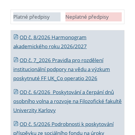
Platné předpisy
Neplatné předpisy
OD č. 8/2026 Harmonogram
akademického roku 2026/2027
OD č. 7_2026 Pravidla pro rozdělení
institucionální podpory na vědu a výzkum
poskytnuté FF UK_Co operatio 2026
OD č. 6/2026 Poskytování a čerpání dnů
osobního volna a rozvoje na Filozofické fakultě
Univerzity Karlovy
OD č. 5/2026 Podrobnosti k poskytování
příspěvku ze sociálního fondu na úroky