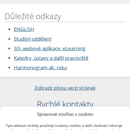
Důležité odkazy
ENGLISH
Studijní oddělení
SIS, webové aplikace, eLearning
Katedry, ústavy a další pracoviště
Harmonogram ak. roku
Zobrazit plnou verzi stránek
Rychlé kontakty
Spravovat souhlas s cookies
Filozofická fakulta
Univerzita Karlova
Tyto webové stránky používají soubory cookies a další sledovací nástroje
nám. Jana Palacha 1/2