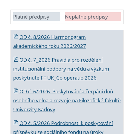
Platné předpisy
Neplatné předpisy
OD č. 8/2026 Harmonogram
akademického roku 2026/2027
OD č. 7_2026 Pravidla pro rozdělení
institucionální podpory na vědu a výzkum
poskytnuté FF UK_Co operatio 2026
OD č. 6/2026 Poskytování a čerpání dnů
osobního volna a rozvoje na Filozofické fakultě
Univerzity Karlovy
OD č. 5/2026 Podrobnosti k poskytování
příspěvku ze sociálního fondu na úroky