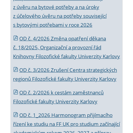
z úvěru na bytové potřeby a na úroky
z účelového úvěru na potřeby související
s bytovými potřebami v roce 2026
OD č. 4/2026 Změna opatření děkana
č. 18/2025, Organizační a provozní řád
Knihovny Filozofické fakulty Univerzity Karlovy
OD č. 3/2026 Zrušení Centra strategických
regionů Filozofické fakulty Univerzity Karlovy
OD č. 2/2026 k
cestám zaměstnanců
Filozofické fakulty Univerzity Karlovy
OD č. 1_2026 Harmonogram přijímacího
řízení ke studiu na FF UK pro studium začínající
akademickým rokem 2026_2027 a příprav