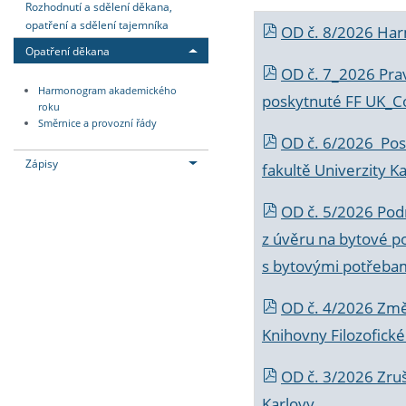
Rozhodnutí a sdělení děkana,
opatření a sdělení tajemníka
OD č. 8/2026 Ha
Opatření děkana
OD č. 7_2026 Prav
Harmonogram akademického
poskytnuté FF UK_C
roku
Směrnice a provozní řády
OD č. 6/2026 Posk
Zápisy
fakultě Univerzity K
OD č. 5/2026 Podr
z úvěru na bytové po
s bytovými potřebam
OD č. 4/2026 Změ
Knihovny Filozofické
OD č. 3/2026 Zruš
Karlovy