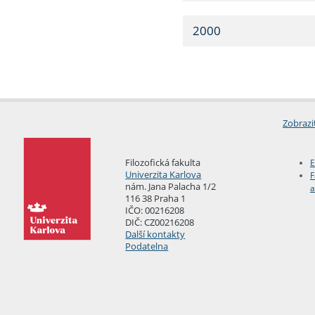
2000
Zobrazi
Filozofická fakulta
E
Univerzita Karlova
F
nám. Jana Palacha 1/2
a
116 38 Praha 1
IČO: 00216208
DIČ: CZ00216208
Další kontakty
Podatelna