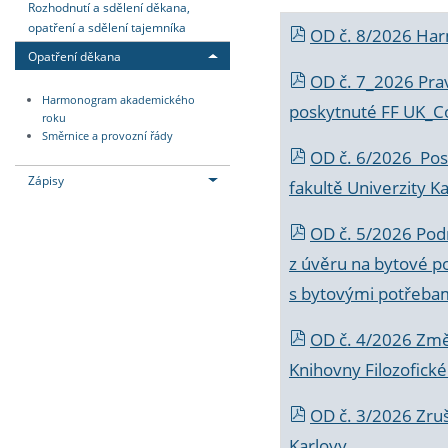
Rozhodnutí a sdělení děkana,
opatření a sdělení tajemníka
OD č. 8/2026 Ha
Opatření děkana
OD č. 7_2026 Prav
Harmonogram akademického
poskytnuté FF UK_C
roku
Směrnice a provozní řády
OD č. 6/2026 Posk
Zápisy
fakultě Univerzity K
OD č. 5/2026 Podr
z úvěru na bytové po
s bytovými potřebam
OD č. 4/2026 Změ
Knihovny Filozofické
OD č. 3/2026 Zruš
Karlovy