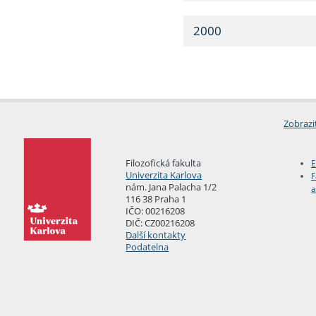
2000
Zobrazi
Filozofická fakulta
E
Univerzita Karlova
F
nám. Jana Palacha 1/2
a
116 38 Praha 1
IČO: 00216208
DIČ: CZ00216208
Další kontakty
Podatelna