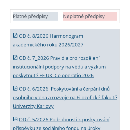
Platné předpisy
Neplatné předpisy
OD č. 8/2026 Harmonogram
akademického roku 2026/2027
OD č. 7_2026 Pravidla pro rozdělení
institucionální podpory na vědu a výzkum
poskytnuté FF UK_Co operatio 2026
OD č. 6/2026 Poskytování a čerpání dnů
osobního volna a rozvoje na Filozofické fakultě
Univerzity Karlovy
OD č. 5/2026 Podrobnosti k poskytování
příspěvku ze sociálního fondu na úroky