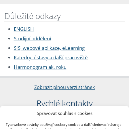
Důležité odkazy
ENGLISH
Studijní oddělení
SIS, webové aplikace, eLearning
Katedry, ústavy a další pracoviště
Harmonogram ak. roku
Zobrazit plnou verzi stránek
Rychlé kontakty
Spravovat souhlas s cookies
Filozofická fakulta
Univerzita Karlova
Tyto webové stránky používají soubory cookies a další sledovací nástroje
nám. Jana Palacha 1/2