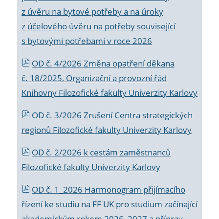
z úvěru na bytové potřeby a na úroky
z účelového úvěru na potřeby související
s bytovými potřebami v roce 2026
OD č. 4/2026 Změna opatření děkana
č. 18/2025, Organizační a provozní řád
Knihovny Filozofické fakulty Univerzity Karlovy
OD č. 3/2026 Zrušení Centra strategických
regionů Filozofické fakulty Univerzity Karlovy
OD č. 2/2026 k
cestám zaměstnanců
Filozofické fakulty Univerzity Karlovy
OD č. 1_2026 Harmonogram přijímacího
řízení ke studiu na FF UK pro studium začínající
akademickým rokem 2026_2027 a příprav