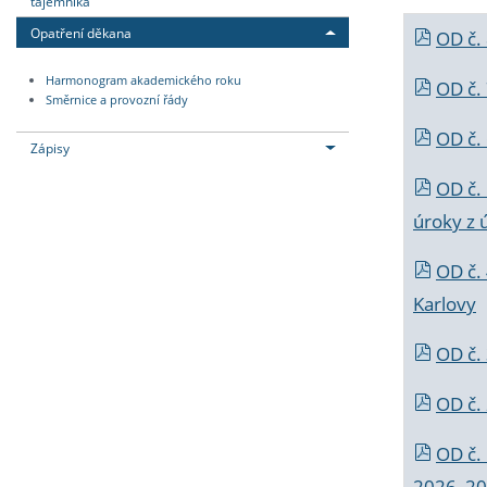
tajemníka
Opatření děkana
OD č.
Harmonogram akademického roku
OD č.
Směrnice a provozní řády
OD č. 
Zápisy
OD č.
úroky z 
OD č.
Karlovy
OD č. 
OD č.
OD č.
2026_202