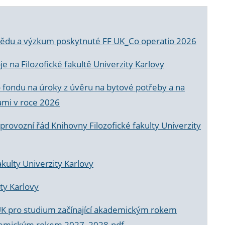
a vědu a výzkum poskytnuté FF UK_Co operatio 2026
 na Filozofické fakultě Univerzity Karlovy
o fondu na úroky z úvěru na bytové potřeby a na
ami v roce 2026
rovozní řád Knihovny Filozofické fakulty Univerzity
akulty Univerzity Karlovy
ty Karlovy
UK pro studium začínající akademickým rokem
akademickým rokem 2027_2028.pdf