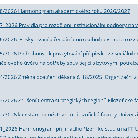
 8/2026 Harmonogram akademického roku 2026/2027
 7_2026 Pravidla pro rozdělení institucionální podpory n
6/2026 Poskytování a čerpání dnů osobního volna a rozvoje
 5/2026 Podrobnosti k poskytování příspěvku ze sociálníh
účelového úvěru na potřeby související s bytovými potřeb
 4/2026 Změna opatření děkana č. 18/2025, Organizační a p
3/2026 Zrušení Centra strategických regionů Filozofické f
 2/2026 k
cestám zaměstnanců Filozofické fakulty Univerzi
 1_2026 Harmonogram přijímacího řízení ke studiu na FF 
7 a příprav přijímacího řízení ke studiu začínajícímu 