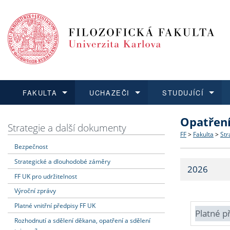
FAKULTA
UCHAZEČI
STUDUJÍCÍ
Opatřen
FAKULTA
UCHAZEČI
STUDUJÍCÍ
VĚDA A VÝZKUM
ZAHRANIČÍ
Struktura a
Co studova
Bakalářsk
O vědě a 
Aktuální n
Strategie a další dokumenty
FF
>
Fakulta
>
Str
Bezpečnost
Dozvědět se více
Podat přihlášku
Dozvědět se více
Dozvědět se více
Dozvědět se více
Strategie 
Učitelské 
Doktorské
Akademické
Vyjíždějící
Strategické a dlouhodobé záměry
2026
Podpora a
Informace 
Rigorózní 
Granty a p
Přijíždějíc
FF UK pro udržitelnost
Výroční zprávy
Absolventi
Vyjíždějíc
Platné vnitřní předpisy FF UK
Platné p
Rozhodnutí a sdělení děkana, opatření a sdělení
Fakultní š