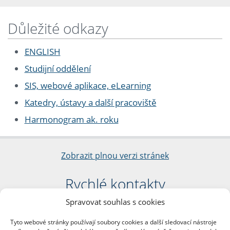
Důležité odkazy
ENGLISH
Studijní oddělení
SIS, webové aplikace, eLearning
Katedry, ústavy a další pracoviště
Harmonogram ak. roku
Zobrazit plnou verzi stránek
Rychlé kontakty
Spravovat souhlas s cookies
Filozofická fakulta
Univerzita Karlova
Tyto webové stránky používají soubory cookies a další sledovací nástroje
nám. Jana Palacha 1/2