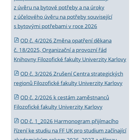
z úvěru na bytové potřeby a na úroky
z účelového úvěru na potřeby související
s bytovými potřebami v roce 2026
OD č. 4/2026 Změna opatření děkana
č. 18/2025, Organizační a provozní řád
Knihovny Filozofické fakulty Univerzity Karlovy
OD č. 3/2026 Zrušení Centra strategických
regionů Filozofické fakulty Univerzity Karlovy
OD č. 2/2026 k
cestám zaměstnanců
Filozofické fakulty Univerzity Karlovy
OD č. 1_2026 Harmonogram přijímacího
řízení ke studiu na FF UK pro studium začínající
akademickým rokem 2026_2027 a příprav