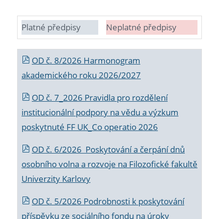
Platné předpisy
Neplatné předpisy
OD č. 8/2026 Harmonogram
akademického roku 2026/2027
OD č. 7_2026 Pravidla pro rozdělení
institucionální podpory na vědu a výzkum
poskytnuté FF UK_Co operatio 2026
OD č. 6/2026 Poskytování a čerpání dnů
osobního volna a rozvoje na Filozofické fakultě
Univerzity Karlovy
OD č. 5/2026 Podrobnosti k poskytování
příspěvku ze sociálního fondu na úroky