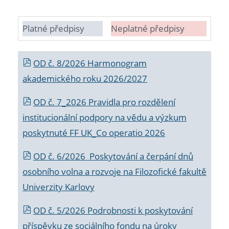
Platné předpisy
Neplatné předpisy
OD č. 8/2026 Harmonogram
akademického roku 2026/2027
OD č. 7_2026 Pravidla pro rozdělení
institucionální podpory na vědu a výzkum
poskytnuté FF UK_Co operatio 2026
OD č. 6/2026 Poskytování a čerpání dnů
osobního volna a rozvoje na Filozofické fakultě
Univerzity Karlovy
OD č. 5/2026 Podrobnosti k poskytování
příspěvku ze sociálního fondu na úroky