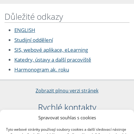
Důležité odkazy
ENGLISH
Studijní oddělení
SIS, webové aplikace, eLearning
Katedry, ústavy a další pracoviště
Harmonogram ak. roku
Zobrazit plnou verzi stránek
Rychlé kontakty
Spravovat souhlas s cookies
Filozofická fakulta
Univerzita Karlova
Tyto webové stránky používají soubory cookies a další sledovací nástroje
nám. Jana Palacha 1/2