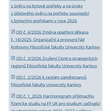
z úvěru na bytové potřeby a na úroky
z účelového úvěru na potřeby související
s bytovými potřebami v roce 2026
OD č. 4/2026 Změna opatření děkana
č. 18/2025, Organizační a provozní řád
Knihovny Filozofické fakulty Univerzity Karlovy
OD č. 3/2026 Zrušení Centra strategických
regionů Filozofické fakulty Univerzity Karlovy
OD č. 2/2026 k
cestám zaměstnanců
Filozofické fakulty Univerzity Karlovy
OD č. 1_2026 Harmonogram přijímacího
řízení ke studiu na FF UK pro studium začínající
akademickým rokem 2026_2027 a příprav