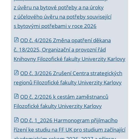
z úvěru na bytové potřeby a na úroky
z účelového úvěru na potřeby související
s bytovými potřebami v roce 2026
OD č. 4/2026 Změna opatření děkana
č. 18/2025, Organizační a provozní řád
Knihovny Filozofické fakulty Univerzity Karlovy
OD č. 3/2026 Zrušení Centra strategických
regionů Filozofické fakulty Univerzity Karlovy
OD č. 2/2026 k
cestám zaměstnanců
Filozofické fakulty Univerzity Karlovy
OD č. 1_2026 Harmonogram přijímacího
řízení ke studiu na FF UK pro studium začínající
akademickým rokem 2026_2027 a příprav