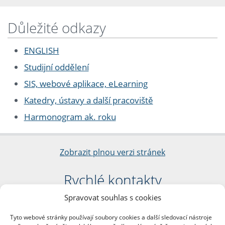
Důležité odkazy
ENGLISH
Studijní oddělení
SIS, webové aplikace, eLearning
Katedry, ústavy a další pracoviště
Harmonogram ak. roku
Zobrazit plnou verzi stránek
Rychlé kontakty
Spravovat souhlas s cookies
Filozofická fakulta
Univerzita Karlova
Tyto webové stránky používají soubory cookies a další sledovací nástroje
nám. Jana Palacha 1/2