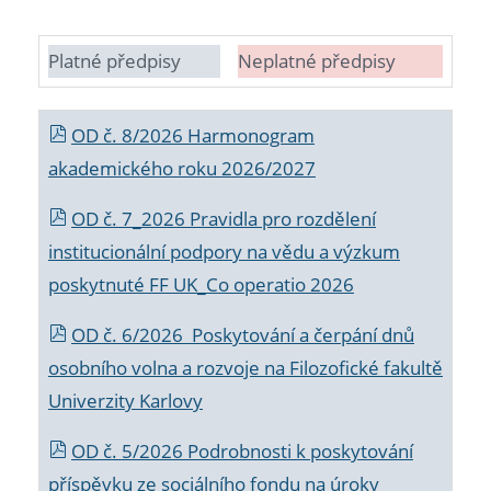
Platné předpisy
Neplatné předpisy
OD č. 8/2026 Harmonogram
akademického roku 2026/2027
OD č. 7_2026 Pravidla pro rozdělení
institucionální podpory na vědu a výzkum
poskytnuté FF UK_Co operatio 2026
OD č. 6/2026 Poskytování a čerpání dnů
osobního volna a rozvoje na Filozofické fakultě
Univerzity Karlovy
OD č. 5/2026 Podrobnosti k poskytování
příspěvku ze sociálního fondu na úroky