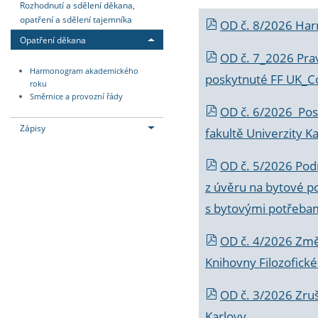
Rozhodnutí a sdělení děkana,
opatření a sdělení tajemníka
OD č. 8/2026 Ha
Opatření děkana
OD č. 7_2026 Prav
Harmonogram akademického
poskytnuté FF UK_C
roku
Směrnice a provozní řády
OD č. 6/2026 Posk
Zápisy
fakultě Univerzity K
OD č. 5/2026 Podr
z úvěru na bytové po
s bytovými potřebam
OD č. 4/2026 Změ
Knihovny Filozofické
OD č. 3/2026 Zruš
Karlovy