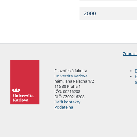
2000
Zobrazi
Filozofická fakulta
E
Univerzita Karlova
F
nám. Jana Palacha 1/2
a
116 38 Praha 1
IČO: 00216208
DIČ: CZ00216208
Další kontakty
Podatelna