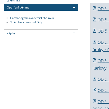
tajemníka
Opatření děkana
OD č.
Harmonogram akademického roku
OD č.
Směrnice a provozní řády
OD č. 
Zápisy
OD č.
úroky z 
OD č.
Karlovy
OD č. 
OD č.
OD č.
2026_202