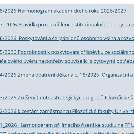
 8/2026 Harmonogram akademického roku 2026/2027
 7_2026 Pravidla pro rozdělení institucionální podpory n
6/2026 Poskytování a čerpání dnů osobního volna a rozvoje
 5/2026 Podrobnosti k poskytování příspěvku ze sociálníh
účelového úvěru na potřeby související s bytovými potřeb
 4/2026 Změna opatření děkana č. 18/2025, Organizační a p
3/2026 Zrušení Centra strategických regionů Filozofické f
 2/2026 k
cestám zaměstnanců Filozofické fakulty Univerzi
 1_2026 Harmonogram přijímacího řízení ke studiu na FF 
7 a příprav přijímacího řízení ke studiu začínajícímu 