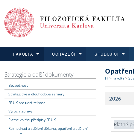
FAKULTA
UCHAZEČI
STUDUJÍCÍ
Opatřen
FAKULTA
UCHAZEČI
STUDUJÍCÍ
VĚDA A VÝZKUM
ZAHRANIČÍ
Struktura a
Co studova
Bakalářsk
O vědě a 
Aktuální n
Strategie a další dokumenty
FF
>
Fakulta
>
Str
Bezpečnost
Dozvědět se více
Podat přihlášku
Dozvědět se více
Dozvědět se více
Dozvědět se více
Strategie 
Učitelské 
Doktorské
Akademické
Vyjíždějící
Strategické a dlouhodobé záměry
2026
Podpora a
Informace 
Rigorózní 
Granty a p
Přijíždějíc
FF UK pro udržitelnost
Výroční zprávy
Absolventi
Vyjíždějíc
Platné vnitřní předpisy FF UK
Platné p
Rozhodnutí a sdělení děkana, opatření a sdělení
Fakultní š