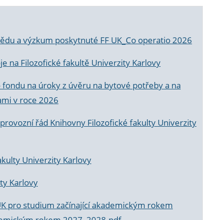
a vědu a výzkum poskytnuté FF UK_Co operatio 2026
 na Filozofické fakultě Univerzity Karlovy
o fondu na úroky z úvěru na bytové potřeby a na
ami v roce 2026
rovozní řád Knihovny Filozofické fakulty Univerzity
akulty Univerzity Karlovy
ty Karlovy
UK pro studium začínající akademickým rokem
akademickým rokem 2027_2028.pdf