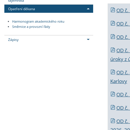
tajemníka
Opatření děkana
OD č.
Harmonogram akademického roku
OD č.
Směrnice a provozní řády
OD č. 
Zápisy
OD č.
úroky z 
OD č.
Karlovy
OD č. 
OD č.
OD č.
2026_202