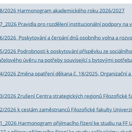
 8/2026 Harmonogram akademického roku 2026/2027
 7_2026 Pravidla pro rozdělení institucionální podpory n
6/2026 Poskytování a čerpání dnů osobního volna a rozvoje
 5/2026 Podrobnosti k poskytování příspěvku ze sociálníh
účelového úvěru na potřeby související s bytovými potřeb
 4/2026 Změna opatření děkana č. 18/2025, Organizační a p
3/2026 Zrušení Centra strategických regionů Filozofické f
 2/2026 k
cestám zaměstnanců Filozofické fakulty Univerzi
 1_2026 Harmonogram přijímacího řízení ke studiu na FF 
7 a příprav přijímacího řízení ke studiu začínajícímu 