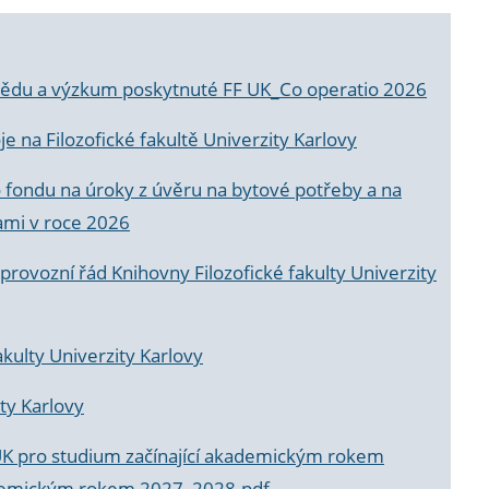
a vědu a výzkum poskytnuté FF UK_Co operatio 2026
 na Filozofické fakultě Univerzity Karlovy
o fondu na úroky z úvěru na bytové potřeby a na
ami v roce 2026
rovozní řád Knihovny Filozofické fakulty Univerzity
akulty Univerzity Karlovy
ty Karlovy
UK pro studium začínající akademickým rokem
akademickým rokem 2027_2028.pdf