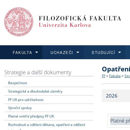
FAKULTA
UCHAZEČI
STUDUJÍCÍ
Opatřen
FAKULTA
UCHAZEČI
STUDUJÍCÍ
VĚDA A VÝZKUM
ZAHRANIČÍ
Struktura a
Co studova
Bakalářsk
O vědě a 
Aktuální n
Strategie a další dokumenty
FF
>
Fakulta
>
Str
Bezpečnost
Dozvědět se více
Podat přihlášku
Dozvědět se více
Dozvědět se více
Dozvědět se více
Strategie 
Učitelské 
Doktorské
Akademické
Vyjíždějící
Strategické a dlouhodobé záměry
2026
Podpora a
Informace 
Rigorózní 
Granty a p
Přijíždějíc
FF UK pro udržitelnost
Výroční zprávy
Absolventi
Vyjíždějíc
Platné vnitřní předpisy FF UK
Platné p
Rozhodnutí a sdělení děkana, opatření a sdělení
Fakultní š