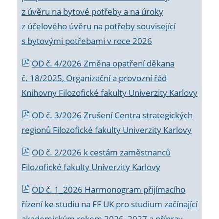
z úvěru na bytové potřeby a na úroky
z účelového úvěru na potřeby související
s bytovými potřebami v roce 2026
OD č. 4/2026 Změna opatření děkana
č. 18/2025, Organizační a provozní řád
Knihovny Filozofické fakulty Univerzity Karlovy
OD č. 3/2026 Zrušení Centra strategických
regionů Filozofické fakulty Univerzity Karlovy
OD č. 2/2026 k
cestám zaměstnanců
Filozofické fakulty Univerzity Karlovy
OD č. 1_2026 Harmonogram přijímacího
řízení ke studiu na FF UK pro studium začínající
akademickým rokem 2026_2027 a příprav