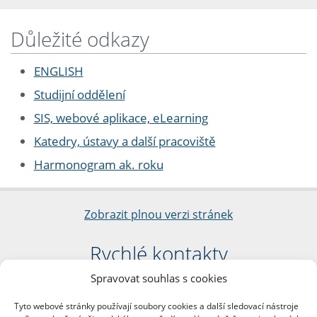
Důležité odkazy
ENGLISH
Studijní oddělení
SIS, webové aplikace, eLearning
Katedry, ústavy a další pracoviště
Harmonogram ak. roku
Zobrazit plnou verzi stránek
Rychlé kontakty
Spravovat souhlas s cookies
Filozofická fakulta
Univerzita Karlova
Tyto webové stránky používají soubory cookies a další sledovací nástroje
nám. Jana Palacha 1/2