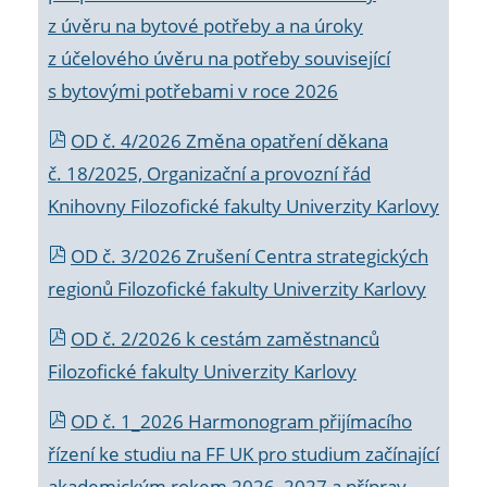
z úvěru na bytové potřeby a na úroky
z účelového úvěru na potřeby související
s bytovými potřebami v roce 2026
OD č. 4/2026 Změna opatření děkana
č. 18/2025, Organizační a provozní řád
Knihovny Filozofické fakulty Univerzity Karlovy
OD č. 3/2026 Zrušení Centra strategických
regionů Filozofické fakulty Univerzity Karlovy
OD č. 2/2026 k
cestám zaměstnanců
Filozofické fakulty Univerzity Karlovy
OD č. 1_2026 Harmonogram přijímacího
řízení ke studiu na FF UK pro studium začínající
akademickým rokem 2026_2027 a příprav