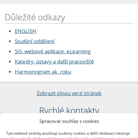
Důležité odkazy
ENGLISH
Studijní oddělení
SIS, webové aplikace, eLearning
Katedry, ústavy a další pracoviště
Harmonogram ak. roku
Zobrazit plnou verzi stránek
Rychlé kontakty
Spravovat souhlas s cookies
Filozofická fakulta
Univerzita Karlova
Tyto webové stránky používají soubory cookies a další sledovací nástroje
nám. Jana Palacha 1/2