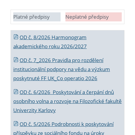
Platné předpisy
Neplatné předpisy
OD č. 8/2026 Harmonogram
akademického roku 2026/2027
OD č. 7_2026 Pravidla pro rozdělení
institucionální podpory na vědu a výzkum
poskytnuté FF UK_Co operatio 2026
OD č. 6/2026 Poskytování a čerpání dnů
osobního volna a rozvoje na Filozofické fakultě
Univerzity Karlovy
OD č. 5/2026 Podrobnosti k poskytování
příspěvku ze sociálního fondu na úroky