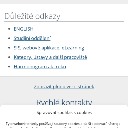
Důležité odkazy
ENGLISH
Studijní oddělení
SIS, webové aplikace, eLearning
Katedry, ústavy a další pracoviště
Harmonogram ak. roku
Zobrazit plnou verzi stránek
Rychlé kontakty
Spravovat souhlas s cookies
Filozofická fakulta
Univerzita Karlova
Tyto webové stránky používají soubory cookies a další sledovací nástroje
nám. Jana Palacha 1/2