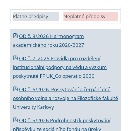
Platné předpisy
Neplatné předpisy
OD č. 8/2026 Harmonogram
akademického roku 2026/2027
OD č. 7_2026 Pravidla pro rozdělení
institucionální podpory na vědu a výzkum
poskytnuté FF UK_Co operatio 2026
OD č. 6/2026 Poskytování a čerpání dnů
osobního volna a rozvoje na Filozofické fakultě
Univerzity Karlovy
OD č. 5/2026 Podrobnosti k poskytování
příspěvku ze sociálního fondu na úroky