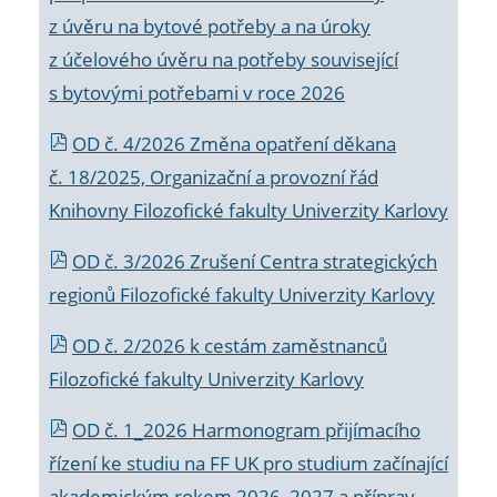
z úvěru na bytové potřeby a na úroky
z účelového úvěru na potřeby související
s bytovými potřebami v roce 2026
OD č. 4/2026 Změna opatření děkana
č. 18/2025, Organizační a provozní řád
Knihovny Filozofické fakulty Univerzity Karlovy
OD č. 3/2026 Zrušení Centra strategických
regionů Filozofické fakulty Univerzity Karlovy
OD č. 2/2026 k
cestám zaměstnanců
Filozofické fakulty Univerzity Karlovy
OD č. 1_2026 Harmonogram přijímacího
řízení ke studiu na FF UK pro studium začínající
akademickým rokem 2026_2027 a příprav