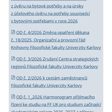
z úvěru na bytové potřeby a na úroky
z účelového úvěru na potřeby související
s bytovými potřebami v roce 2026
OD č. 4/2026 Změna opatření děkana
č. 18/2025, Organizační a provozní řád
Knihovny Filozofické fakulty Univerzity Karlovy
OD č. 3/2026 Zrušení Centra strategických
regionů Filozofické fakulty Univerzity Karlovy
OD č. 2/2026 k
cestám zaměstnanců
Filozofické fakulty Univerzity Karlovy
OD č. 1_2026 Harmonogram přijímacího
řízení ke studiu na FF UK pro studium začínající
akademickým rokem 2026_2027 a příprav