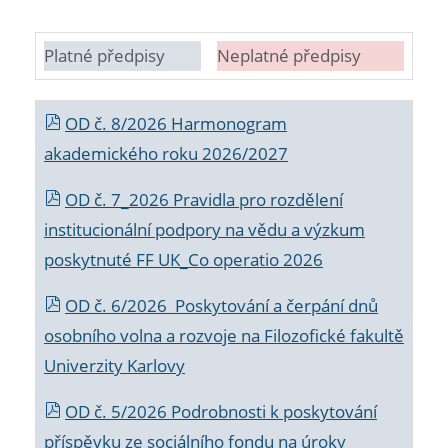
Platné předpisy
Neplatné předpisy
OD č. 8/2026 Harmonogram
akademického roku 2026/2027
OD č. 7_2026 Pravidla pro rozdělení
institucionální podpory na vědu a výzkum
poskytnuté FF UK_Co operatio 2026
OD č. 6/2026 Poskytování a čerpání dnů
osobního volna a rozvoje na Filozofické fakultě
Univerzity Karlovy
OD č. 5/2026 Podrobnosti k poskytování
příspěvku ze sociálního fondu na úroky