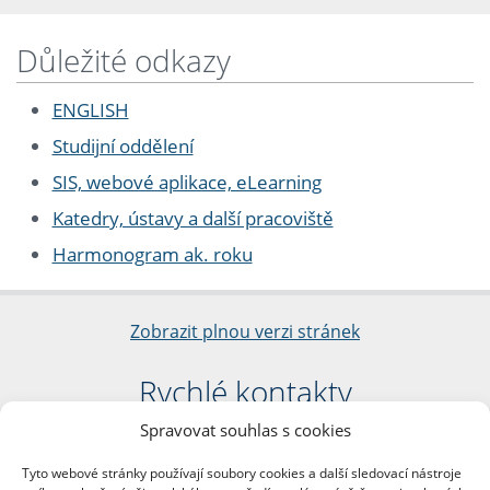
Důležité odkazy
ENGLISH
Studijní oddělení
SIS, webové aplikace, eLearning
Katedry, ústavy a další pracoviště
Harmonogram ak. roku
Zobrazit plnou verzi stránek
Rychlé kontakty
Spravovat souhlas s cookies
Filozofická fakulta
Univerzita Karlova
Tyto webové stránky používají soubory cookies a další sledovací nástroje
nám. Jana Palacha 1/2