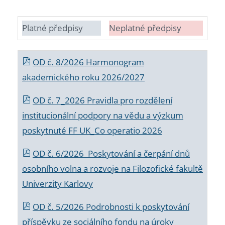
Platné předpisy
Neplatné předpisy
OD č. 8/2026 Harmonogram
akademického roku 2026/2027
OD č. 7_2026 Pravidla pro rozdělení
institucionální podpory na vědu a výzkum
poskytnuté FF UK_Co operatio 2026
OD č. 6/2026 Poskytování a čerpání dnů
osobního volna a rozvoje na Filozofické fakultě
Univerzity Karlovy
OD č. 5/2026 Podrobnosti k poskytování
příspěvku ze sociálního fondu na úroky