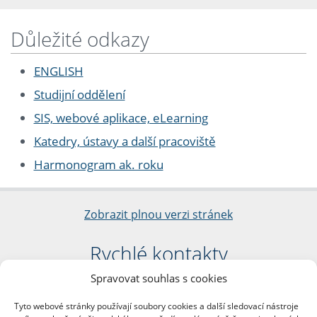
Důležité odkazy
ENGLISH
Studijní oddělení
SIS, webové aplikace, eLearning
Katedry, ústavy a další pracoviště
Harmonogram ak. roku
Zobrazit plnou verzi stránek
Rychlé kontakty
Spravovat souhlas s cookies
Filozofická fakulta
Univerzita Karlova
Tyto webové stránky používají soubory cookies a další sledovací nástroje
nám. Jana Palacha 1/2