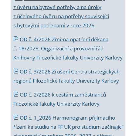
z úvěru na bytové potřeby a na úroky
z účelového úvěru na potřeby související
s bytovými potřebami v roce 2026
OD č. 4/2026 Změna opatření děkana
č. 18/2025, Organizační a provozní řád
Knihovny Filozofické fakulty Univerzity Karlovy
OD č. 3/2026 Zrušení Centra strategických
regionů Filozofické fakulty Univerzity Karlovy
OD č. 2/2026 k
cestám zaměstnanců
Filozofické fakulty Univerzity Karlovy
OD č. 1_2026 Harmonogram přijímacího
řízení ke studiu na FF UK pro studium začínající
akademickým rokem 2026_2027 a příprav