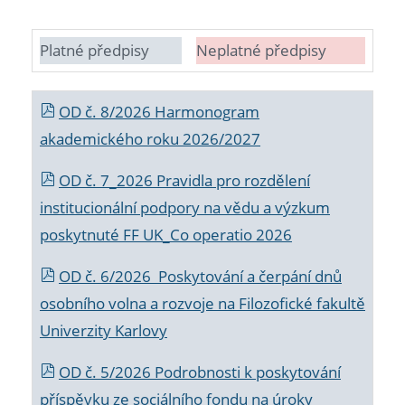
Platné předpisy
Neplatné předpisy
OD č. 8/2026 Harmonogram
akademického roku 2026/2027
OD č. 7_2026 Pravidla pro rozdělení
institucionální podpory na vědu a výzkum
poskytnuté FF UK_Co operatio 2026
OD č. 6/2026 Poskytování a čerpání dnů
osobního volna a rozvoje na Filozofické fakultě
Univerzity Karlovy
OD č. 5/2026 Podrobnosti k poskytování
příspěvku ze sociálního fondu na úroky