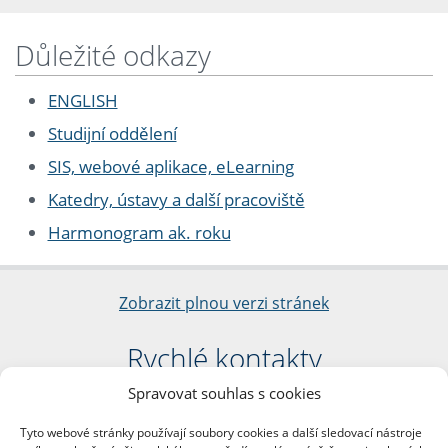
Důležité odkazy
ENGLISH
Studijní oddělení
SIS, webové aplikace, eLearning
Katedry, ústavy a další pracoviště
Harmonogram ak. roku
Zobrazit plnou verzi stránek
Rychlé kontakty
Spravovat souhlas s cookies
Filozofická fakulta
Univerzita Karlova
Tyto webové stránky používají soubory cookies a další sledovací nástroje
nám. Jana Palacha 1/2