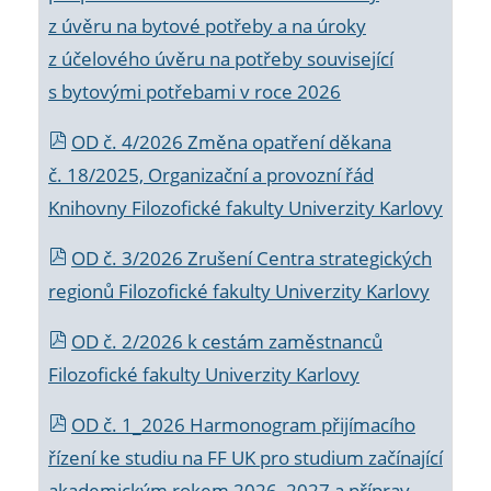
z úvěru na bytové potřeby a na úroky
z účelového úvěru na potřeby související
s bytovými potřebami v roce 2026
OD č. 4/2026 Změna opatření děkana
č. 18/2025, Organizační a provozní řád
Knihovny Filozofické fakulty Univerzity Karlovy
OD č. 3/2026 Zrušení Centra strategických
regionů Filozofické fakulty Univerzity Karlovy
OD č. 2/2026 k
cestám zaměstnanců
Filozofické fakulty Univerzity Karlovy
OD č. 1_2026 Harmonogram přijímacího
řízení ke studiu na FF UK pro studium začínající
akademickým rokem 2026_2027 a příprav