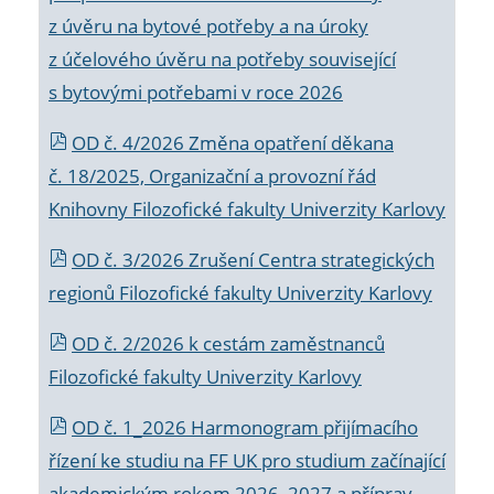
z úvěru na bytové potřeby a na úroky
z účelového úvěru na potřeby související
s bytovými potřebami v roce 2026
OD č. 4/2026 Změna opatření děkana
č. 18/2025, Organizační a provozní řád
Knihovny Filozofické fakulty Univerzity Karlovy
OD č. 3/2026 Zrušení Centra strategických
regionů Filozofické fakulty Univerzity Karlovy
OD č. 2/2026 k
cestám zaměstnanců
Filozofické fakulty Univerzity Karlovy
OD č. 1_2026 Harmonogram přijímacího
řízení ke studiu na FF UK pro studium začínající
akademickým rokem 2026_2027 a příprav