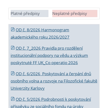
Platné předpisy
Neplatné předpisy
OD č. 8/2026 Harmonogram
akademického roku 2026/2027
OD č. 7_2026 Pravidla pro rozdělení
institucionální podpory na vědu a výzkum
poskytnuté FF UK_Co operatio 2026
OD č. 6/2026 Poskytování a čerpání dnů
osobního volna a rozvoje na Filozofické fakultě
Univerzity Karlovy
OD č. 5/2026 Podrobnosti k poskytování
příspěvku ze sociálního fondu na úroky