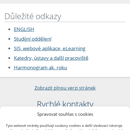
Důležité odkazy
ENGLISH
Studijní oddělení
SIS, webové aplikace, eLearning
Katedry, ústavy a další pracoviště
Harmonogram ak. roku
Zobrazit plnou verzi stránek
Rychlé kontakty
Spravovat souhlas s cookies
Filozofická fakulta
Univerzita Karlova
Tyto webové stránky používají soubory cookies a další sledovací nástroje
nám. Jana Palacha 1/2