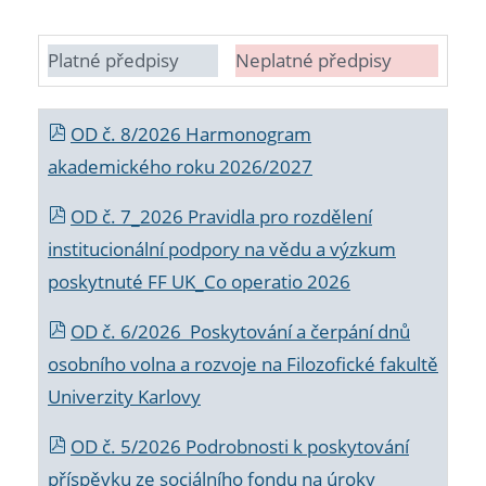
Platné předpisy
Neplatné předpisy
OD č. 8/2026 Harmonogram
akademického roku 2026/2027
OD č. 7_2026 Pravidla pro rozdělení
institucionální podpory na vědu a výzkum
poskytnuté FF UK_Co operatio 2026
OD č. 6/2026 Poskytování a čerpání dnů
osobního volna a rozvoje na Filozofické fakultě
Univerzity Karlovy
OD č. 5/2026 Podrobnosti k poskytování
příspěvku ze sociálního fondu na úroky