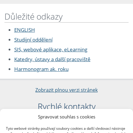
Důležité odkazy
ENGLISH
Studijní oddělení
SIS, webové aplikace, eLearning
Katedry, ústavy a další pracoviště
Harmonogram ak. roku
Zobrazit plnou verzi stránek
Rychlé kontakty
Spravovat souhlas s cookies
Filozofická fakulta
Univerzita Karlova
Tyto webové stránky používají soubory cookies a další sledovací nástroje
nám. Jana Palacha 1/2