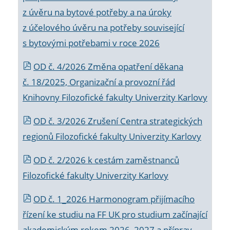
z úvěru na bytové potřeby a na úroky
z účelového úvěru na potřeby související
s bytovými potřebami v roce 2026
OD č. 4/2026 Změna opatření děkana
č. 18/2025, Organizační a provozní řád
Knihovny Filozofické fakulty Univerzity Karlovy
OD č. 3/2026 Zrušení Centra strategických
regionů Filozofické fakulty Univerzity Karlovy
OD č. 2/2026 k
cestám zaměstnanců
Filozofické fakulty Univerzity Karlovy
OD č. 1_2026 Harmonogram přijímacího
řízení ke studiu na FF UK pro studium začínající
akademickým rokem 2026_2027 a příprav