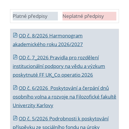
Platné předpisy
Neplatné předpisy
OD č. 8/2026 Harmonogram
akademického roku 2026/2027
OD č. 7_2026 Pravidla pro rozdělení
institucionální podpory na vědu a výzkum
poskytnuté FF UK_Co operatio 2026
OD č. 6/2026 Poskytování a čerpání dnů
osobního volna a rozvoje na Filozofické fakultě
Univerzity Karlovy
OD č. 5/2026 Podrobnosti k poskytování
příspěvku ze sociálního fondu na úroky