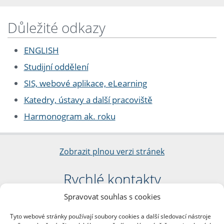
Důležité odkazy
ENGLISH
Studijní oddělení
SIS, webové aplikace, eLearning
Katedry, ústavy a další pracoviště
Harmonogram ak. roku
Zobrazit plnou verzi stránek
Rychlé kontakty
Spravovat souhlas s cookies
Filozofická fakulta
Univerzita Karlova
Tyto webové stránky používají soubory cookies a další sledovací nástroje
nám. Jana Palacha 1/2