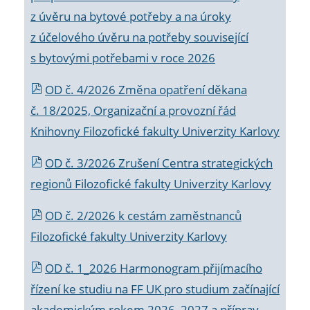
z úvěru na bytové potřeby a na úroky
z účelového úvěru na potřeby související
s bytovými potřebami v roce 2026
OD č. 4/2026 Změna opatření děkana
č. 18/2025, Organizační a provozní řád
Knihovny Filozofické fakulty Univerzity Karlovy
OD č. 3/2026 Zrušení Centra strategických
regionů Filozofické fakulty Univerzity Karlovy
OD č. 2/2026 k
cestám zaměstnanců
Filozofické fakulty Univerzity Karlovy
OD č. 1_2026 Harmonogram přijímacího
řízení ke studiu na FF UK pro studium začínající
akademickým rokem 2026_2027 a příprav