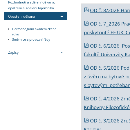
Rozhodnutí a sdělení děkana,
opatření a sdělení tajemníka
OD č. 8/2026 Ha
Opatření děkana
OD č. 7_2026 Prav
Harmonogram akademického
poskytnuté FF UK_C
roku
Směrnice a provozní řády
OD č. 6/2026 Posk
Zápisy
fakultě Univerzity K
OD č. 5/2026 Podr
z úvěru na bytové po
s bytovými potřebam
OD č. 4/2026 Změ
Knihovny Filozofické
OD č. 3/2026 Zruš
Karlovy