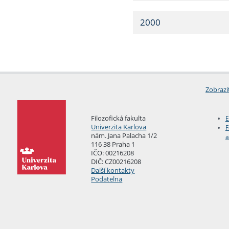
2000
Zobrazi
Filozofická fakulta
E
Univerzita Karlova
F
nám. Jana Palacha 1/2
a
116 38 Praha 1
IČO: 00216208
DIČ: CZ00216208
Další kontakty
Podatelna