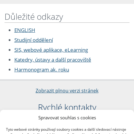
Důležité odkazy
ENGLISH
Studijní oddělení
SIS, webové aplikace, eLearning
Katedry, ústavy a další pracoviště
Harmonogram ak. roku
Zobrazit plnou verzi stránek
Rychlé kontakty
Spravovat souhlas s cookies
Filozofická fakulta
Univerzita Karlova
Tyto webové stránky používají soubory cookies a další sledovací nástroje
nám. Jana Palacha 1/2