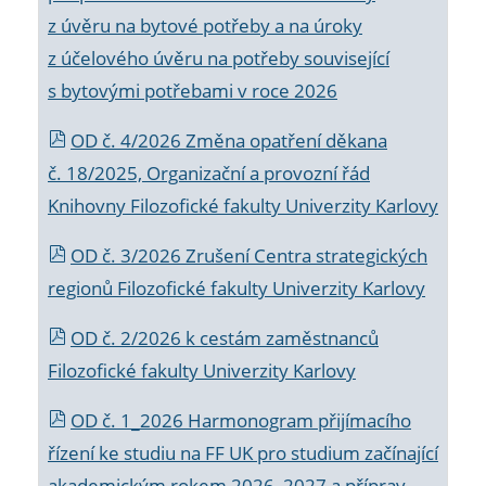
z úvěru na bytové potřeby a na úroky
z účelového úvěru na potřeby související
s bytovými potřebami v roce 2026
OD č. 4/2026 Změna opatření děkana
č. 18/2025, Organizační a provozní řád
Knihovny Filozofické fakulty Univerzity Karlovy
OD č. 3/2026 Zrušení Centra strategických
regionů Filozofické fakulty Univerzity Karlovy
OD č. 2/2026 k
cestám zaměstnanců
Filozofické fakulty Univerzity Karlovy
OD č. 1_2026 Harmonogram přijímacího
řízení ke studiu na FF UK pro studium začínající
akademickým rokem 2026_2027 a příprav