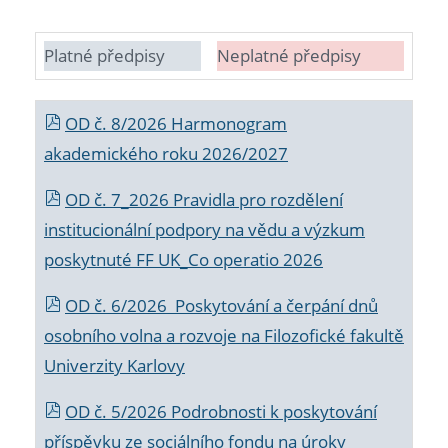
Platné předpisy
Neplatné předpisy
OD č. 8/2026 Harmonogram
akademického roku 2026/2027
OD č. 7_2026 Pravidla pro rozdělení
institucionální podpory na vědu a výzkum
poskytnuté FF UK_Co operatio 2026
OD č. 6/2026 Poskytování a čerpání dnů
osobního volna a rozvoje na Filozofické fakultě
Univerzity Karlovy
OD č. 5/2026 Podrobnosti k poskytování
příspěvku ze sociálního fondu na úroky