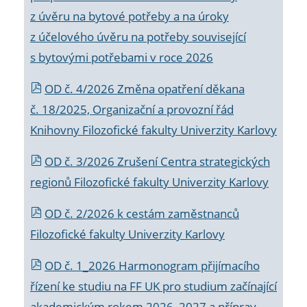
z úvěru na bytové potřeby a na úroky
z účelového úvěru na potřeby související
s bytovými potřebami v roce 2026
OD č. 4/2026 Změna opatření děkana
č. 18/2025, Organizační a provozní řád
Knihovny Filozofické fakulty Univerzity Karlovy
OD č. 3/2026 Zrušení Centra strategických
regionů Filozofické fakulty Univerzity Karlovy
OD č. 2/2026 k
cestám zaměstnanců
Filozofické fakulty Univerzity Karlovy
OD č. 1_2026 Harmonogram přijímacího
řízení ke studiu na FF UK pro studium začínající
akademickým rokem 2026_2027 a příprav