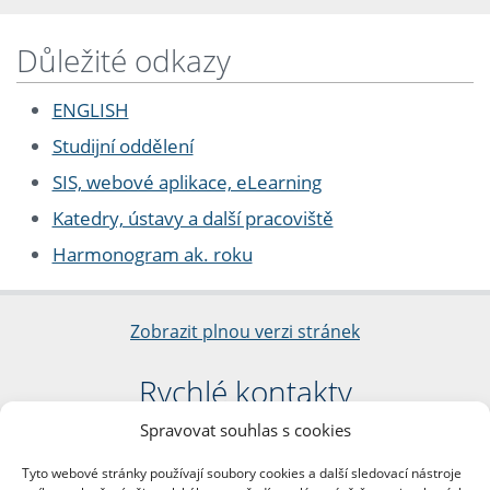
Důležité odkazy
ENGLISH
Studijní oddělení
SIS, webové aplikace, eLearning
Katedry, ústavy a další pracoviště
Harmonogram ak. roku
Zobrazit plnou verzi stránek
Rychlé kontakty
Spravovat souhlas s cookies
Filozofická fakulta
Univerzita Karlova
Tyto webové stránky používají soubory cookies a další sledovací nástroje
nám. Jana Palacha 1/2