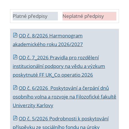
Platné předpisy
Neplatné předpisy
OD č. 8/2026 Harmonogram
akademického roku 2026/2027
OD č. 7_2026 Pravidla pro rozdělení
institucionální podpory na vědu a výzkum
poskytnuté FF UK_Co operatio 2026
OD č. 6/2026 Poskytování a čerpání dnů
osobního volna a rozvoje na Filozofické fakultě
Univerzity Karlovy
OD č. 5/2026 Podrobnosti k poskytování
příspěvku ze sociálního fondu na úroky