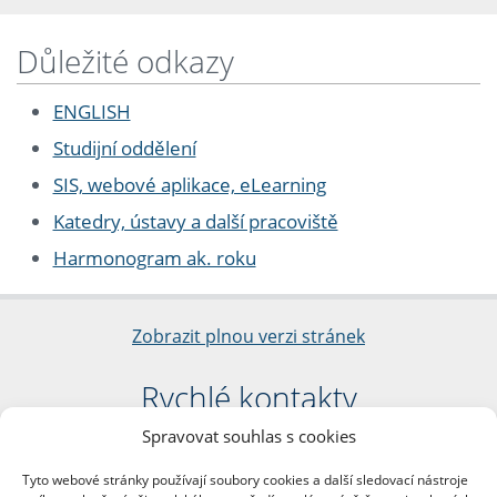
Důležité odkazy
ENGLISH
Studijní oddělení
SIS, webové aplikace, eLearning
Katedry, ústavy a další pracoviště
Harmonogram ak. roku
Zobrazit plnou verzi stránek
Rychlé kontakty
Spravovat souhlas s cookies
Filozofická fakulta
Univerzita Karlova
Tyto webové stránky používají soubory cookies a další sledovací nástroje
nám. Jana Palacha 1/2