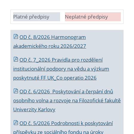
Platné předpisy
Neplatné předpisy
OD č. 8/2026 Harmonogram
akademického roku 2026/2027
OD č. 7_2026 Pravidla pro rozdělení
institucionální podpory na vědu a výzkum
poskytnuté FF UK_Co operatio 2026
OD č. 6/2026 Poskytování a čerpání dnů
osobního volna a rozvoje na Filozofické fakultě
Univerzity Karlovy
OD č. 5/2026 Podrobnosti k poskytování
příspěvku ze sociálního fondu na úroky