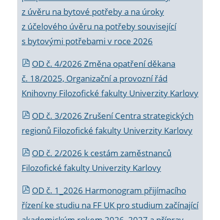
z úvěru na bytové potřeby a na úroky
z účelového úvěru na potřeby související
s bytovými potřebami v roce 2026
OD č. 4/2026 Změna opatření děkana
č. 18/2025, Organizační a provozní řád
Knihovny Filozofické fakulty Univerzity Karlovy
OD č. 3/2026 Zrušení Centra strategických
regionů Filozofické fakulty Univerzity Karlovy
OD č. 2/2026 k
cestám zaměstnanců
Filozofické fakulty Univerzity Karlovy
OD č. 1_2026 Harmonogram přijímacího
řízení ke studiu na FF UK pro studium začínající
akademickým rokem 2026_2027 a příprav