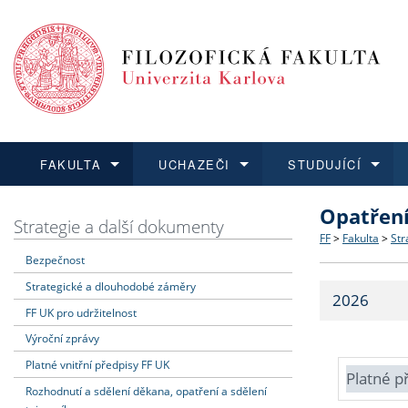
FAKULTA
UCHAZEČI
STUDUJÍCÍ
Opatřen
FAKULTA
UCHAZEČI
STUDUJÍCÍ
VĚDA A VÝZKUM
ZAHRANIČÍ
Struktura a
Co studova
Bakalářsk
O vědě a 
Aktuální n
Strategie a další dokumenty
FF
>
Fakulta
>
Str
Bezpečnost
Dozvědět se více
Podat přihlášku
Dozvědět se více
Dozvědět se více
Dozvědět se více
Strategie 
Učitelské 
Doktorské
Akademické
Vyjíždějící
Strategické a dlouhodobé záměry
2026
Podpora a
Informace 
Rigorózní 
Granty a p
Přijíždějíc
FF UK pro udržitelnost
Výroční zprávy
Absolventi
Vyjíždějíc
Platné vnitřní předpisy FF UK
Platné p
Rozhodnutí a sdělení děkana, opatření a sdělení
Fakultní š