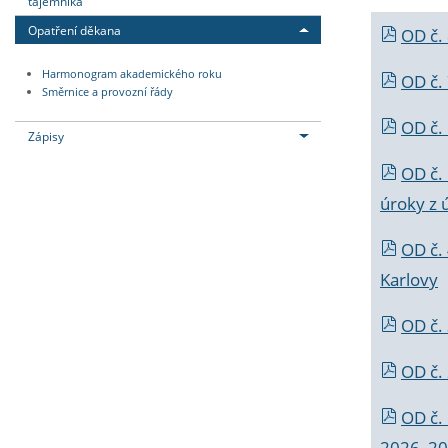
tajemníka
Opatření děkana
OD č.
Harmonogram akademického roku
OD č.
Směrnice a provozní řády
OD č. 
Zápisy
OD č.
úroky z 
OD č.
Karlovy
OD č. 
OD č.
OD č.
2026_202