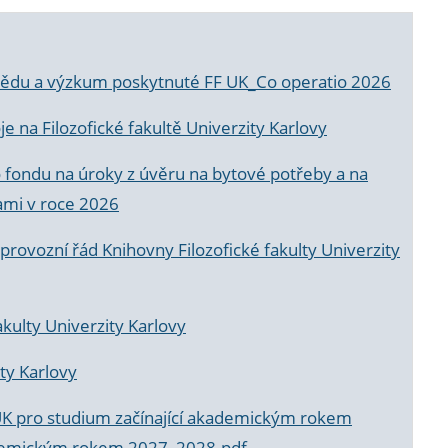
a vědu a výzkum poskytnuté FF UK_Co operatio 2026
 na Filozofické fakultě Univerzity Karlovy
o fondu na úroky z úvěru na bytové potřeby a na
ami v roce 2026
rovozní řád Knihovny Filozofické fakulty Univerzity
akulty Univerzity Karlovy
ty Karlovy
UK pro studium začínající akademickým rokem
akademickým rokem 2027_2028.pdf