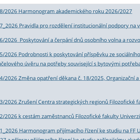
 8/2026 Harmonogram akademického roku 2026/2027
 7_2026 Pravidla pro rozdělení institucionální podpory n
6/2026 Poskytování a čerpání dnů osobního volna a rozvoje
 5/2026 Podrobnosti k poskytování příspěvku ze sociálníh
účelového úvěru na potřeby související s bytovými potřeb
 4/2026 Změna opatření děkana č. 18/2025, Organizační a p
3/2026 Zrušení Centra strategických regionů Filozofické f
 2/2026 k
cestám zaměstnanců Filozofické fakulty Univerzi
 1_2026 Harmonogram přijímacího řízení ke studiu na FF 
7 a příprav přijímacího řízení ke studiu začínajícímu 