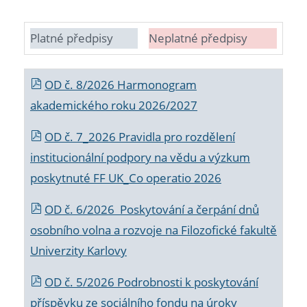
Platné předpisy
Neplatné předpisy
OD č. 8/2026 Harmonogram
akademického roku 2026/2027
OD č. 7_2026 Pravidla pro rozdělení
institucionální podpory na vědu a výzkum
poskytnuté FF UK_Co operatio 2026
OD č. 6/2026 Poskytování a čerpání dnů
osobního volna a rozvoje na Filozofické fakultě
Univerzity Karlovy
OD č. 5/2026 Podrobnosti k poskytování
příspěvku ze sociálního fondu na úroky