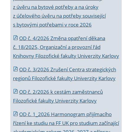
z úvěru na bytové potřeby a na úroky
z účelového úvěru na potřeby související
s bytovými potřebami v roce 2026
OD č. 4/2026 Změna opatření děkana
č. 18/2025, Organizační a provozní řád
Knihovny Filozofické fakulty Univerzity Karlovy
OD č. 3/2026 Zrušení Centra strategických
regionů Filozofické fakulty Univerzity Karlovy
OD č. 2/2026 k
cestám zaměstnanců
Filozofické fakulty Univerzity Karlovy
OD č. 1_2026 Harmonogram přijímacího
řízení ke studiu na FF UK pro studium začínající
akademickým rokem 2026_2027 a příprav