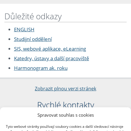
Důležité odkazy
ENGLISH
Studijní oddělení
SIS, webové aplikace, eLearning
Katedry, ústavy a další pracoviště
Harmonogram ak. roku
Zobrazit plnou verzi stránek
Rychlé kontakty
Spravovat souhlas s cookies
Filozofická fakulta
Univerzita Karlova
Tyto webové stránky používají soubory cookies a další sledovací nástroje
nám. Jana Palacha 1/2