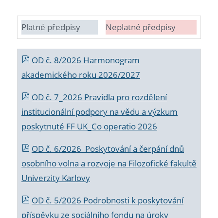
Platné předpisy
Neplatné předpisy
OD č. 8/2026 Harmonogram
akademického roku 2026/2027
OD č. 7_2026 Pravidla pro rozdělení
institucionální podpory na vědu a výzkum
poskytnuté FF UK_Co operatio 2026
OD č. 6/2026 Poskytování a čerpání dnů
osobního volna a rozvoje na Filozofické fakultě
Univerzity Karlovy
OD č. 5/2026 Podrobnosti k poskytování
příspěvku ze sociálního fondu na úroky