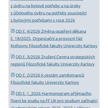
z úvěru na bytové potřeby a na úroky
z účelového úvěru na potřeby související
s bytovými potřebami v roce 2026
OD č. 4/2026 Změna opatření děkana
č. 18/2025, Organizační a provozní řád
Knihovny Filozofické fakulty Univerzity Karlovy
OD č. 3/2026 Zrušení Centra strategických
regionů Filozofické fakulty Univerzity Karlovy
OD č. 2/2026 k
cestám zaměstnanců
Filozofické fakulty Univerzity Karlovy
OD č. 1_2026 Harmonogram přijímacího
řízení ke studiu na FF UK pro studium začínající
akademickým rokem 2026_2027 a příprav