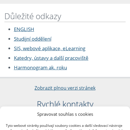
Důležité odkazy
ENGLISH
Studijní oddělení
SIS, webové aplikace, eLearning
Katedry, ústavy a další pracoviště
Harmonogram ak. roku
Zobrazit plnou verzi stránek
Rychlé kontakty
Spravovat souhlas s cookies
Filozofická fakulta
Univerzita Karlova
Tyto webové stránky používají soubory cookies a další sledovací nástroje
nám. Jana Palacha 1/2