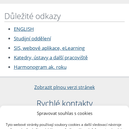
Důležité odkazy
ENGLISH
Studijní oddělení
SIS, webové aplikace, eLearning
Katedry, ústavy a další pracoviště
Harmonogram ak. roku
Zobrazit plnou verzi stránek
Rychlé kontakty
Spravovat souhlas s cookies
Filozofická fakulta
Univerzita Karlova
Tyto webové stránky používají soubory cookies a další sledovací nástroje
nám. Jana Palacha 1/2