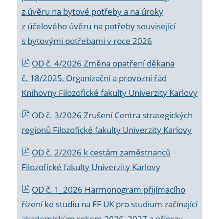
z úvěru na bytové potřeby a na úroky
z účelového úvěru na potřeby související
s bytovými potřebami v roce 2026
OD č. 4/2026 Změna opatření děkana
č. 18/2025, Organizační a provozní řád
Knihovny Filozofické fakulty Univerzity Karlovy
OD č. 3/2026 Zrušení Centra strategických
regionů Filozofické fakulty Univerzity Karlovy
OD č. 2/2026 k
cestám zaměstnanců
Filozofické fakulty Univerzity Karlovy
OD č. 1_2026 Harmonogram přijímacího
řízení ke studiu na FF UK pro studium začínající
akademickým rokem 2026_2027 a příprav