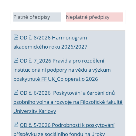
Platné předpisy
Neplatné předpisy
OD č. 8/2026 Harmonogram
akademického roku 2026/2027
OD č. 7_2026 Pravidla pro rozdělení
institucionální podpory na vědu a výzkum
poskytnuté FF UK_Co operatio 2026
OD č. 6/2026 Poskytování a čerpání dnů
osobního volna a rozvoje na Filozofické fakultě
Univerzity Karlovy
OD č. 5/2026 Podrobnosti k poskytování
příspěvku ze sociálního fondu na úroky