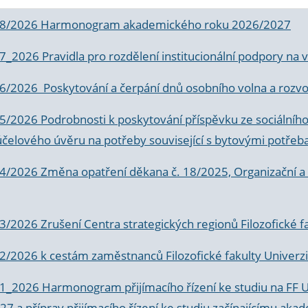
 8/2026 Harmonogram akademického roku 2026/2027
 7_2026 Pravidla pro rozdělení institucionální podpory n
6/2026 Poskytování a čerpání dnů osobního volna a rozvoje
 5/2026 Podrobnosti k poskytování příspěvku ze sociálníh
účelového úvěru na potřeby související s bytovými potřeb
 4/2026 Změna opatření děkana č. 18/2025, Organizační a p
3/2026 Zrušení Centra strategických regionů Filozofické f
 2/2026 k
cestám zaměstnanců Filozofické fakulty Univerzi
 1_2026 Harmonogram přijímacího řízení ke studiu na FF 
7 a příprav přijímacího řízení ke studiu začínajícímu 