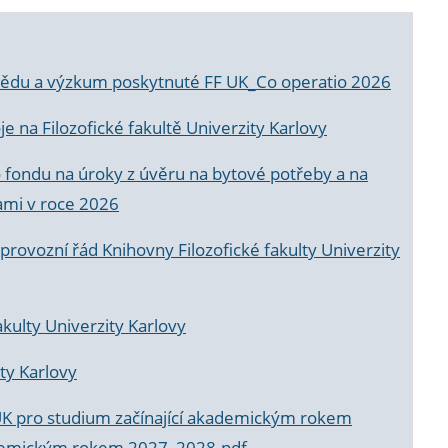
a vědu a výzkum poskytnuté FF UK_Co operatio 2026
 na Filozofické fakultě Univerzity Karlovy
o fondu na úroky z úvěru na bytové potřeby a na
ami v roce 2026
rovozní řád Knihovny Filozofické fakulty Univerzity
akulty Univerzity Karlovy
ty Karlovy
UK pro studium začínající akademickým rokem
akademickým rokem 2027_2028.pdf