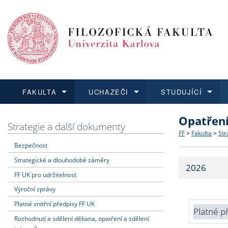
FAKULTA
UCHAZEČI
STUDUJÍCÍ
Opatřen
FAKULTA
UCHAZEČI
STUDUJÍCÍ
VĚDA A VÝZKUM
ZAHRANIČÍ
Struktura a
Co studova
Bakalářsk
O vědě a 
Aktuální n
Strategie a další dokumenty
FF
>
Fakulta
>
Str
Bezpečnost
Dozvědět se více
Podat přihlášku
Dozvědět se více
Dozvědět se více
Dozvědět se více
Strategie 
Učitelské 
Doktorské
Akademické
Vyjíždějící
Strategické a dlouhodobé záměry
2026
Podpora a
Informace 
Rigorózní 
Granty a p
Přijíždějíc
FF UK pro udržitelnost
Výroční zprávy
Absolventi
Vyjíždějíc
Platné vnitřní předpisy FF UK
Platné p
Rozhodnutí a sdělení děkana, opatření a sdělení
Fakultní š