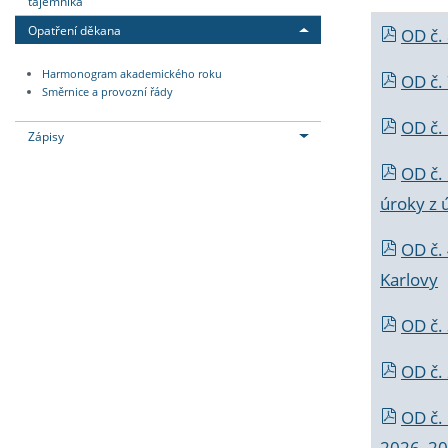
tajemníka
Opatření děkana
OD č.
Harmonogram akademického roku
OD č.
Směrnice a provozní řády
OD č. 
Zápisy
OD č.
úroky z 
OD č.
Karlovy
OD č. 
OD č.
OD č.
2026_202